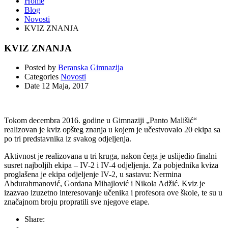
Home
Blog
Novosti
KVIZ ZNANJA
KVIZ ZNANJA
Posted by
Beranska Gimnazija
Categories
Novosti
Date
12 Maja, 2017
Tokom decembra 2016. godine u Gimnaziji „Panto Mališić“
realizovan je kviz opšteg znanja u kojem je učestvovalo 20 ekipa sa
po tri predstavnika iz svakog odjeljenja.
Aktivnost je realizovana u tri kruga, nakon čega je uslijedio finalni
susret najboljih ekipa – IV-2 i IV-4 odjeljenja. Za pobjednika kviza
proglašena je ekipa odjeljenje IV-2, u sastavu: Nermina
Abdurahmanović, Gordana Mihajlović i Nikola Adžić. Kviz je
izazvao izuzetno interesovanje učenika i profesora ove škole, te su u
značajnom broju propratili sve njegove etape.
Share: