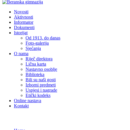
Novosti
Aktivnosti
Informator
Dokumenti
Istorijat
Od 1913. do danas
Foto-galerija
Sjećanja
O nama
Riječ direktora
Lična karta
Nastavno osoblje
Biblioteka
Bili su naši gosti
Izborni predmeti
Uspjesi i nagrade
Etički kodeks
Online nastava
Kontakt
Novosti