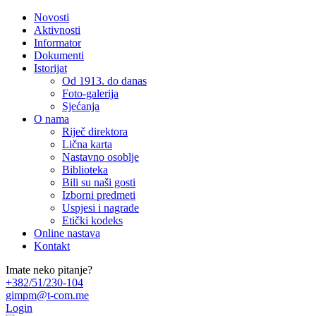
Novosti
Aktivnosti
Informator
Dokumenti
Istorijat
Od 1913. do danas
Foto-galerija
Sjećanja
O nama
Riječ direktora
Lična karta
Nastavno osoblje
Biblioteka
Bili su naši gosti
Izborni predmeti
Uspjesi i nagrade
Etički kodeks
Online nastava
Kontakt
Imate neko pitanje?
+382/51/230-104
gimpm@t-com.me
Login