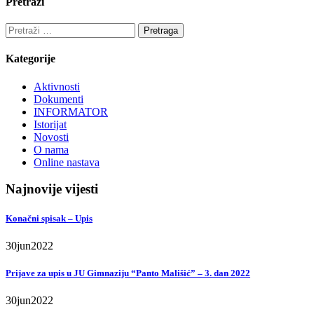
Pretraži
Pretraga:
Kategorije
Aktivnosti
Dokumenti
INFORMATOR
Istorijat
Novosti
O nama
Online nastava
Najnovije vijesti
Konačni spisak – Upis
30
jun
2022
Prijave za upis u JU Gimnaziju “Panto Mališić” – 3. dan 2022
30
jun
2022