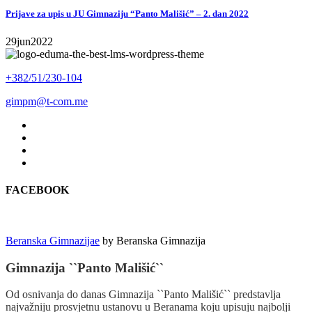
Prijave za upis u JU Gimnaziju “Panto Mališić” – 2. dan 2022
29
jun
2022
+382/51/230-104
gimpm@t-com.me
FACEBOOK
Beranska Gimnazijae
by
Beranska Gimnazija
Gimnazija ``Panto Mališić``
Od osnivanja do danas Gimnazija ``Panto Mališić`` predstavlja
najvažniju prosvjetnu ustanovu u Beranama koju upisuju najbolji