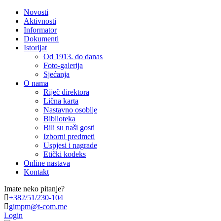
Novosti
Aktivnosti
Informator
Dokumenti
Istorijat
Od 1913. do danas
Foto-galerija
Sjećanja
O nama
Riječ direktora
Lična karta
Nastavno osoblje
Biblioteka
Bili su naši gosti
Izborni predmeti
Uspjesi i nagrade
Etički kodeks
Online nastava
Kontakt
Imate neko pitanje?
+382/51/230-104
gimpm@t-com.me
Login