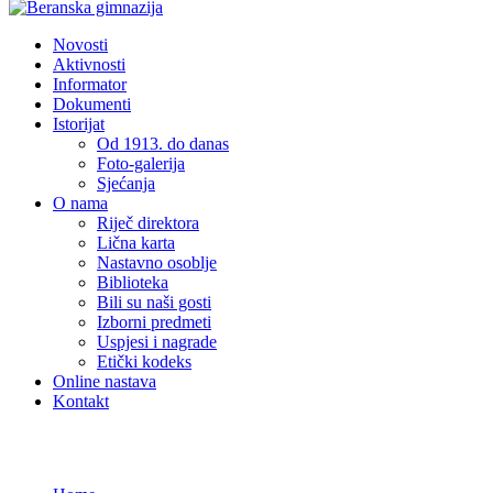
Novosti
Aktivnosti
Informator
Dokumenti
Istorijat
Od 1913. do danas
Foto-galerija
Sjećanja
O nama
Riječ direktora
Lična karta
Nastavno osoblje
Biblioteka
Bili su naši gosti
Izborni predmeti
Uspjesi i nagrade
Etički kodeks
Online nastava
Kontakt
Novosti