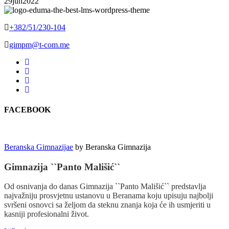
29
jun
2022
+382/51/230-104
gimpm@t-com.me
FACEBOOK
Beranska Gimnazijae
by
Beranska Gimnazija
Gimnazija ``Panto Mališić``
Od osnivanja do danas Gimnazija ``Panto Mališić`` predstavlja
najvažniju prosvjetnu ustanovu u Beranama koju upisuju najbolji
svršeni osnovci sa željom da steknu znanja koja će ih usmjeriti u
kasniji profesionalni život.