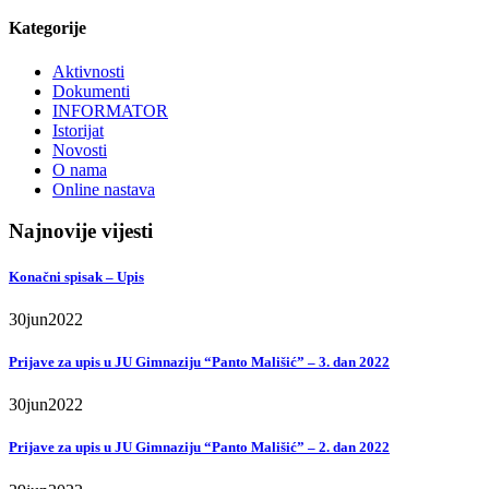
Kategorije
Aktivnosti
Dokumenti
INFORMATOR
Istorijat
Novosti
O nama
Online nastava
Najnovije vijesti
Konačni spisak – Upis
30
jun
2022
Prijave za upis u JU Gimnaziju “Panto Mališić” – 3. dan 2022
30
jun
2022
Prijave za upis u JU Gimnaziju “Panto Mališić” – 2. dan 2022