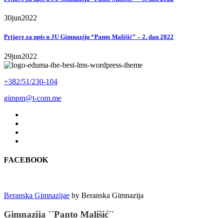
30
jun
2022
Prijave za upis u JU Gimnaziju “Panto Mališić” – 2. dan 2022
29
jun
2022
+382/51/230-104
gimpm@t-com.me
FACEBOOK
Beranska Gimnazijae
by
Beranska Gimnazija
Gimnazija ``Panto Mališić``