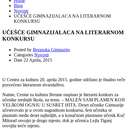
Home
Blog
Novosti
UČEŠĆE GIMNAZIJALACA NA LITERARNOM
KONKURSU
UČEŠĆE GIMNAZIJALACA NA LITERARNOM
KONKURSU
Posted by
Beranska Gimnazija
Categories
Novosti
Date
22 Aprila, 2015
U Centru za kulturu 20. aprila 2015. godine održano je finalno veče
posvećeno literarnom stvaralaštvu.
Naime, Centar za kulturu Berane raspisao je literarni konkurs za
učenike srednjih škola, na temu – MALEN SAM PLAMEN KOJI
VELIKOM OGNJU U SUSRET HITA. Deset učenike Gimnazije
učestvovalo je u ovom nagradnom konkursu, šest učenika se
plasiralo među deset najboljih, a u konačnom plasmanu učenik Kuč
Milorad osvojio je drugo mjesto, dok je učenica Lejla Tiganj
osvojila treće mjesto.