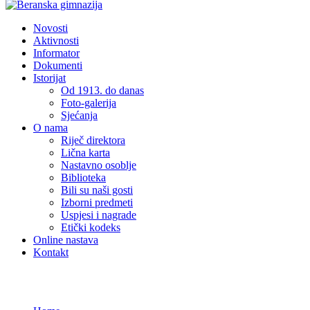
Novosti
Aktivnosti
Informator
Dokumenti
Istorijat
Od 1913. do danas
Foto-galerija
Sjećanja
O nama
Riječ direktora
Lična karta
Nastavno osoblje
Biblioteka
Bili su naši gosti
Izborni predmeti
Uspjesi i nagrade
Etički kodeks
Online nastava
Kontakt
Novosti