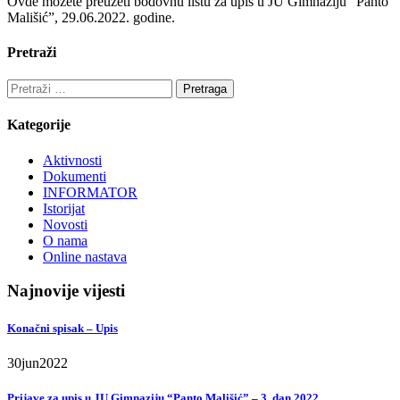
Ovde možete preuzeti bodovnu listu za upis u JU Gimnaziju “Panto
Mališić”, 29.06.2022. godine.
Pretraži
Pretraga:
Kategorije
Aktivnosti
Dokumenti
INFORMATOR
Istorijat
Novosti
O nama
Online nastava
Najnovije vijesti
Konačni spisak – Upis
30
jun
2022
Prijave za upis u JU Gimnaziju “Panto Mališić” – 3. dan 2022