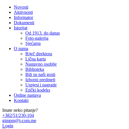
Novosti
Aktivnosti
Informator
Dokumenti
Istorijat
Od 1913. do danas
Foto-galerija
Sjećanja
O nama
Riječ direktora
Lična karta
Nastavno osoblje
Biblioteka
Bili su naši gosti
Izborni predmeti
Uspjesi i nagrade
Etički kodeks
Online nastava
Kontakt
Imate neko pitanje?
+382/51/230-104
gimpm@t-com.me
Login