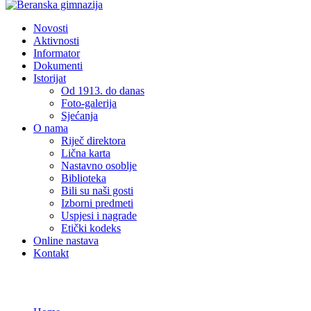
Novosti
Aktivnosti
Informator
Dokumenti
Istorijat
Od 1913. do danas
Foto-galerija
Sjećanja
O nama
Riječ direktora
Lična karta
Nastavno osoblje
Biblioteka
Bili su naši gosti
Izborni predmeti
Uspjesi i nagrade
Etički kodeks
Online nastava
Kontakt
Novosti