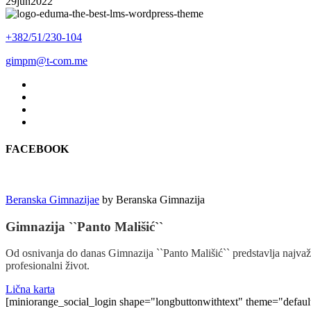
29
jun
2022
+382/51/230-104
gimpm@t-com.me
FACEBOOK
Beranska Gimnazijae
by
Beranska Gimnazija
Gimnazija ``Panto Mališić``
Od osnivanja do danas Gimnazija ``Panto Mališić`` predstavlja najvažn
profesionalni život.
Lična karta
[miniorange_social_login shape="longbuttonwithtext" theme="defau