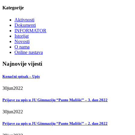
Kategorije
Aktivnosti
Dokumenti
INFORMATOR
Istorijat
Novosti
O nama
Online nastava
Najnovije vijesti
Konačni spisak – Upis
30
jun
2022
Prijave za upis u JU Gimnaziju “Panto Mališić” – 3. dan 2022
30
jun
2022
Prijave za upis u JU Gimnaziju “Panto Mališić” – 2. dan 2022