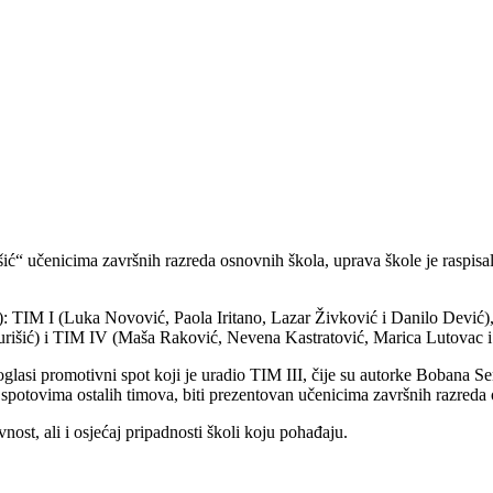
ališić“ učenicima završnih razreda osnovnih škola, uprava škole je ras
ja): TIM I (Luka Novović, Paola Iritano, Lazar Živković i Danilo Dević)
Đurišić) i TIM IV (Maša Raković, Nevena Kastratović, Marica Lutovac
roglasi promotivni spot koji je uradio TIM III, čije su autorke Bobana S
 sa spotovima ostalih timova, biti prezentovan učenicima završnih razre
nost, ali i osjećaj pripadnosti školi koju pohađaju.