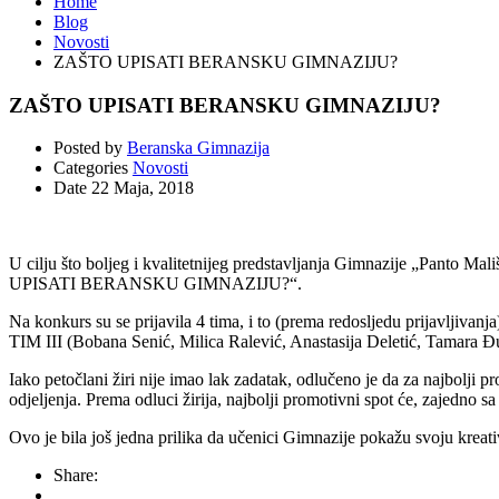
Home
Blog
Novosti
ZAŠTO UPISATI BERANSKU GIMNAZIJU?
ZAŠTO UPISATI BERANSKU GIMNAZIJU?
Posted by
Beranska Gimnazija
Categories
Novosti
Date
22 Maja, 2018
U cilju što boljeg i kvalitetnijeg predstavljanja Gimnazije „Panto M
UPISATI BERANSKU GIMNAZIJU?“.
Na konkurs su se prijavila 4 tima, i to (prema redosljedu prijavljivan
TIM III (Bobana Senić, Milica Ralević, Anastasija Deletić, Tamara 
Iako petočlani žiri nije imao lak zadatak, odlučeno je da za najbolji p
odjeljenja. Prema odluci žirija, najbolji promotivni spot će, zajedno
Ovo je bila još jedna prilika da učenici Gimnazije pokažu svoju kreativ
Share: