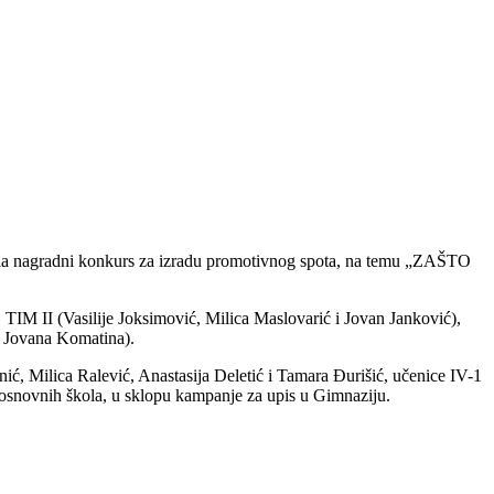
pisala nagradni konkurs za izradu promotivnog spota, na temu „ZAŠTO
, TIM II (Vasilije Joksimović, Milica Maslovarić i Jovan Janković),
 i Jovana Komatina).
enić, Milica Ralević, Anastasija Deletić i Tamara Đurišić, učenice IV-1
da osnovnih škola, u sklopu kampanje za upis u Gimnaziju.