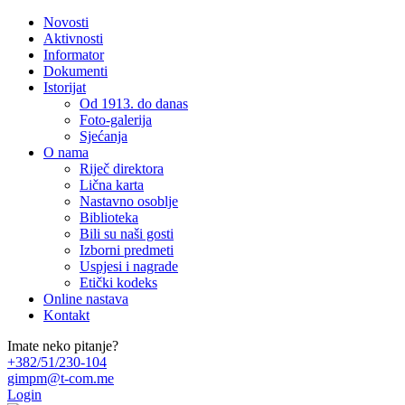
Novosti
Aktivnosti
Informator
Dokumenti
Istorijat
Od 1913. do danas
Foto-galerija
Sjećanja
O nama
Riječ direktora
Lična karta
Nastavno osoblje
Biblioteka
Bili su naši gosti
Izborni predmeti
Uspjesi i nagrade
Etički kodeks
Online nastava
Kontakt
Imate neko pitanje?
+382/51/230-104
gimpm@t-com.me
Login