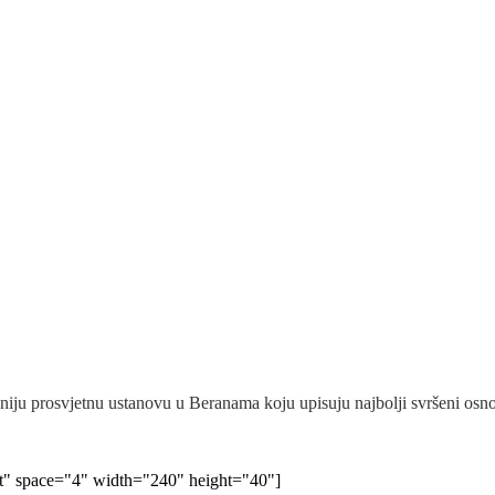
iju prosvjetnu ustanovu u Beranama koju upisuju najbolji svršeni osnovc
lt" space="4" width="240" height="40"]