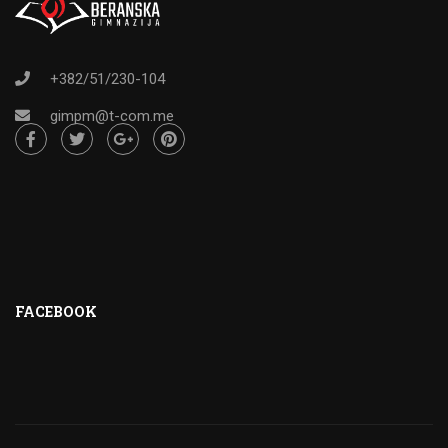
+382/51/230-104
gimpm@t-com.me
FACEBOOK