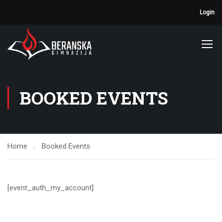
Login
BOOKED EVENTS
Home
Booked Events
[event_auth_my_account]