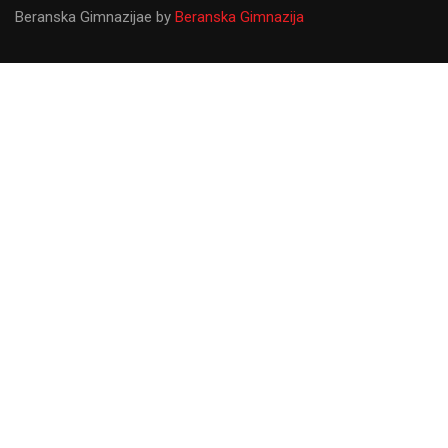
Beranska Gimnazijae
by
Beranska Gimnazija
Gimnazija ``Panto Mališić``
Od osnivanja do danas Gimnazija ``Panto Mališić``
predstavlja najvažniju prosvjetnu ustanovu u Beranama koju
upisuju najbolji svršeni osnovci sa željom da steknu znanja
koja će ih usmjeriti u kasniji profesionalni život.
LIČNA KARTA