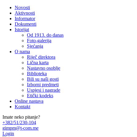
Novosti
Aktivnosti
Informator
Dokumenti
Istorijat
Od 1913. do danas
Foto-galerija
Sjećanja
O nama
Riječ direktora
Lična karta
Nastavno osoblje
Biblioteka
Bili su naši gosti
Izborni predmeti
Uspjesi i nagrade
Etički kodeks
Online nastava
Kontakt
Imate neko pitanje?
+382/51/230-104
gimpm@t-com.me
Login