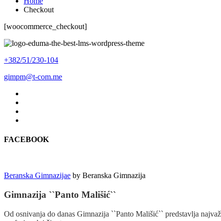
Home
Checkout
[woocommerce_checkout]
+382/51/230-104
gimpm@t-com.me
FACEBOOK
Beranska Gimnazijae
by
Beranska Gimnazija
Gimnazija ``Panto Mališić``
Od osnivanja do danas Gimnazija ``Panto Mališić`` predstavlja najvažn