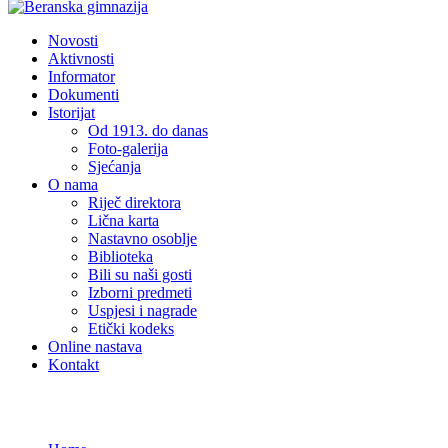
Novosti
Aktivnosti
Informator
Dokumenti
Istorijat
Od 1913. do danas
Foto-galerija
Sjećanja
O nama
Riječ direktora
Lična karta
Nastavno osoblje
Biblioteka
Bili su naši gosti
Izborni predmeti
Uspjesi i nagrade
Etički kodeks
Online nastava
Kontakt
Checkout