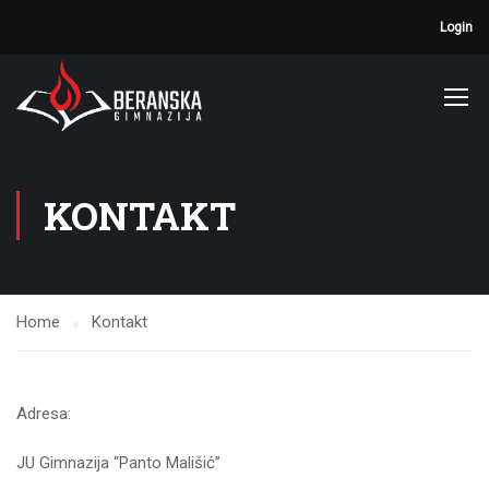
Login
KONTAKT
Home
Kontakt
Adresa:
JU Gimnazija “Panto Mališić”