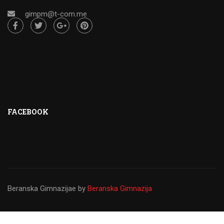
gimpm@t-com.me
FACEBOOK
Beranska Gimnazijae
by
Beranska Gimnazija