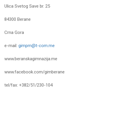
Ulica Svetog Save br. 25
84300 Berane
Crna Gora
e-mail:
gimpm@t-com.me
www.beranskagimnazija.me
www.facebook.com/gimberane
tel/fax: +382/51/230-104