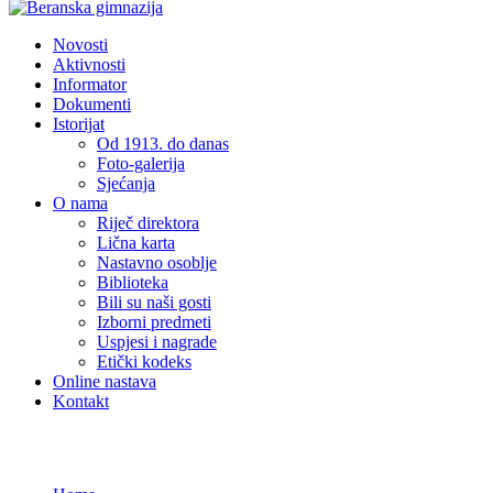
Novosti
Aktivnosti
Informator
Dokumenti
Istorijat
Od 1913. do danas
Foto-galerija
Sjećanja
O nama
Riječ direktora
Lična karta
Nastavno osoblje
Biblioteka
Bili su naši gosti
Izborni predmeti
Uspjesi i nagrade
Etički kodeks
Online nastava
Kontakt
LP Profile