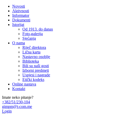
Novosti
Aktivnosti
Informator
Dokumenti
Istorijat
Od 1913. do danas
Foto-galerija
Sjećanja
O nama
Riječ direktora
Lična karta
Nastavno osoblje
Biblioteka
Bili su naši gosti
Izborni predmeti
Uspjesi i nagrade
Etički kodeks
Online nastava
Kontakt
Imate neko pitanje?
+382/51/230-104
gimpm@t-com.me
Login