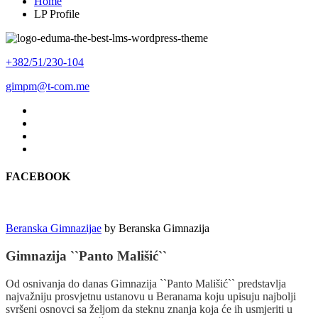
Home
LP Profile
+382/51/230-104
gimpm@t-com.me
FACEBOOK
Beranska Gimnazijae
by
Beranska Gimnazija
Gimnazija ``Panto Mališić``
Od osnivanja do danas Gimnazija ``Panto Mališić`` predstavlja
najvažniju prosvjetnu ustanovu u Beranama koju upisuju najbolji
svršeni osnovci sa željom da steknu znanja koja će ih usmjeriti u