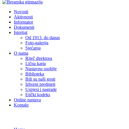
Novosti
Aktivnosti
Informator
Dokumenti
Istorijat
Od 1913. do danas
Foto-galerija
Sjećanja
O nama
Riječ direktora
Lična karta
Nastavno osoblje
Biblioteka
Bili su naši gosti
Izborni predmeti
Uspjesi i nagrade
Etički kodeks
Online nastava
Kontakt
INFORMATOR