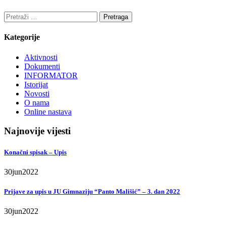
Pretraga:
Kategorije
Aktivnosti
Dokumenti
INFORMATOR
Istorijat
Novosti
O nama
Online nastava
Najnovije vijesti
Konačni spisak – Upis
30
jun
2022
Prijave za upis u JU Gimnaziju “Panto Mališić” – 3. dan 2022
30
jun
2022