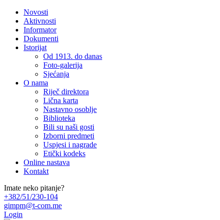
Novosti
Aktivnosti
Informator
Dokumenti
Istorijat
Od 1913. do danas
Foto-galerija
Sjećanja
O nama
Riječ direktora
Lična karta
Nastavno osoblje
Biblioteka
Bili su naši gosti
Izborni predmeti
Uspjesi i nagrade
Etički kodeks
Online nastava
Kontakt
Imate neko pitanje?
+382/51/230-104
gimpm@t-com.me
Login