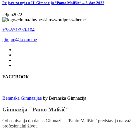
Prijave za upis u JU Gimnaziju “Panto Mališić” – 2. dan 2022
29
jun
2022
+382/51/230-104
gimpm@t-com.me
FACEBOOK
Beranska Gimnazijae
by
Beranska Gimnazija
Gimnazija ``Panto Mališić``
Od osnivanja do danas Gimnazija ``Panto Mališić`` predstavlja najvažn
profesionalni život.