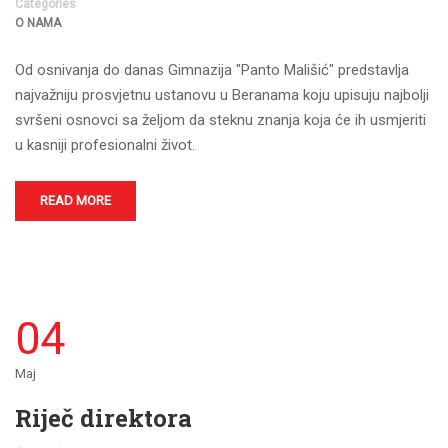
Categories
O NAMA
Od osnivanja do danas Gimnazija "Panto Mališić" predstavlja
najvažniju prosvjetnu ustanovu u Beranama koju upisuju najbolji
svršeni osnovci sa željom da steknu znanja koja će ih usmjeriti
u kasniji profesionalni život.
READ MORE
04
Maj
Riječ direktora