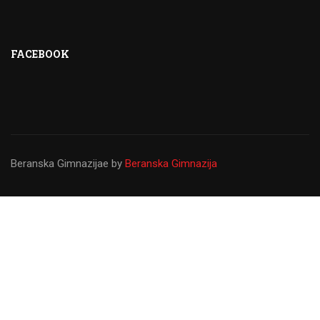
FACEBOOK
Beranska Gimnazijae
by
Beranska Gimnazija
Gimnazija ``Panto Mališić``