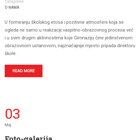
Categories
O NAMA
U formiranju školskog etosa i pozitivne atmosfere koja se
ogleda ne samo u realizaciji vaspitno-obrazovnog procesa već
i u svim drugim aktivnostima koje Gimnaziju čine jedinstvenom
obrazovnom ustanovom, najznačajnije mjesto pripada direktoru
škole.
READ MORE
03
Maj
Foto-galerija