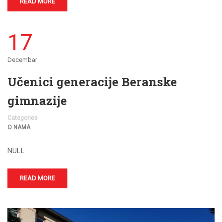
READ MORE
17
Decembar
Učenici generacije Beranske
gimnazije
Categories
O NAMA
NULL
READ MORE