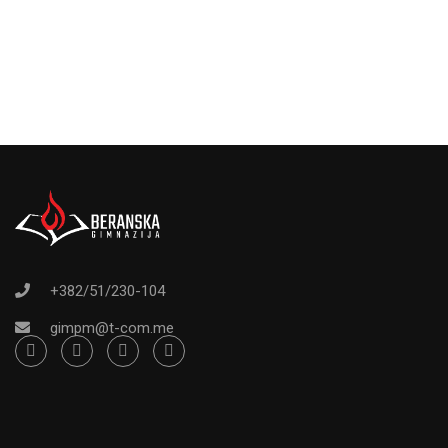
+382/51/230-104
gimpm@t-com.me