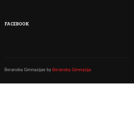
FACEBOOK
Beranska Gimnazijae
by
Beranska Gimnazija
Gimnazija ``Panto Mališić``