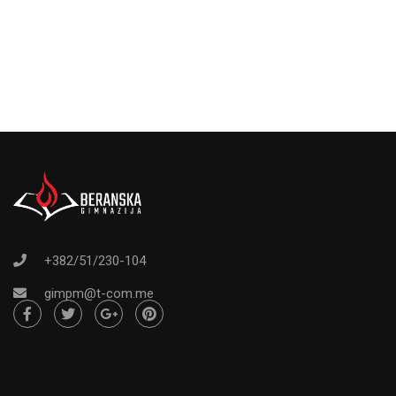
+382/51/230-104
gimpm@t-com.me