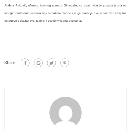
Anđela Raković, učenica četvrtog razreda Gimnazije, na ovaj način je postala jedna od
mnogih nadarenih učenika koji su tokom plodne i duge tradicije ove obrazovno-vaspitne
ustanove dokazali svoj talenat i osvojili vrijedna priznanja.
Share: