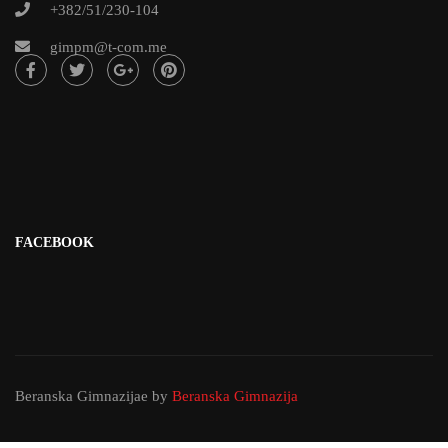
+382/51/230-104
gimpm@t-com.me
FACEBOOK
Beranska Gimnazijae
by
Beranska Gimnazija