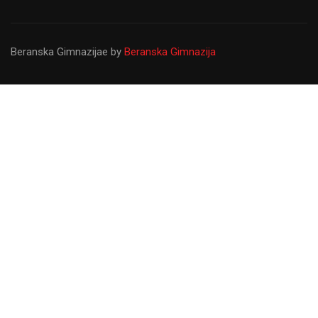
Beranska Gimnazijae
by
Beranska Gimnazija
Gimnazija ``Panto Mališić``
Od osnivanja do danas Gimnazija ``Panto Mališić``
predstavlja najvažniju prosvjetnu ustanovu u Beranama koju
upisuju najbolji svršeni osnovci sa željom da steknu znanja
koja će ih usmjeriti u kasniji profesionalni život.
LIČNA KARTA