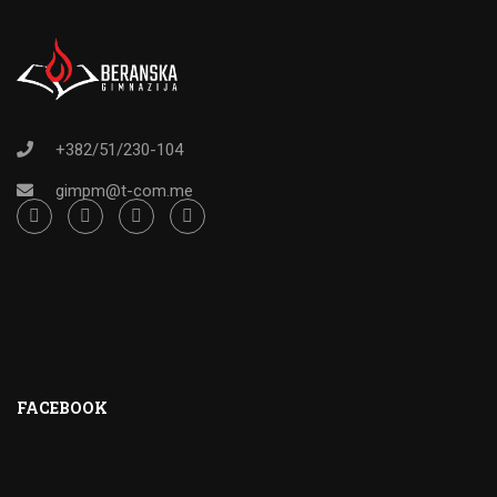
+382/51/230-104
gimpm@t-com.me
FACEBOOK