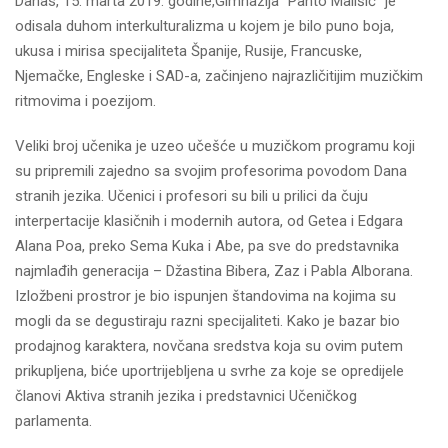
Danas, 15. marta 2019. godine,Gimnazija "Panto Mališić" je
odisala duhom interkulturalizma u kojem je bilo puno boja,
ukusa i mirisa specijaliteta Španije, Rusije, Francuske,
Njemačke, Engleske i SAD-a, začinjeno najrazličitijim muzičkim
ritmovima i poezijom.
Veliki broj učenika je uzeo učešće u muzičkom programu koji
su pripremili zajedno sa svojim profesorima povodom Dana
stranih jezika. Učenici i profesori su bili u prilici da čuju
interpertacije klasičnih i modernih autora, od Getea i Edgara
Alana Poa, preko Sema Kuka i Abe, pa sve do predstavnika
najmlađih generacija – Džastina Bibera, Zaz i Pabla Alborana.
Izložbeni prostror je bio ispunjen štandovima na kojima su
mogli da se degustiraju razni specijaliteti. Kako je bazar bio
prodajnog karaktera, novčana sredstva koja su ovim putem
prikupljena, biće uportrijebljena u svrhe za koje se opredijele
članovi Aktiva stranih jezika i predstavnici Učeničkog
parlamenta.