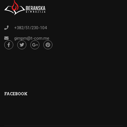
+382/51/230-104
gimpm@t-com.me
FACEBOOK