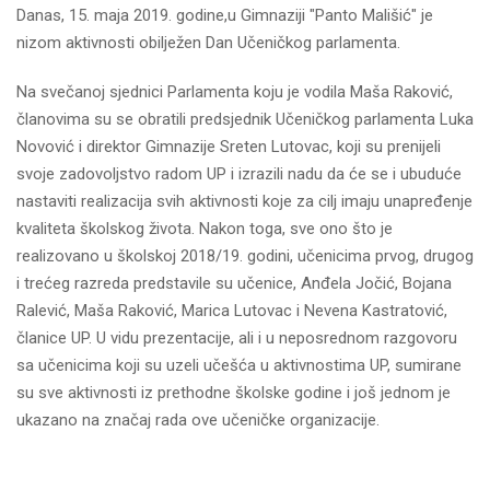
Danas, 15. maja 2019. godine,u Gimnaziji "Panto Mališić" je
nizom aktivnosti obilježen Dan Učeničkog parlamenta.
Na svečanoj sjednici Parlamenta koju je vodila Maša Raković,
članovima su se obratili predsjednik Učeničkog parlamenta Luka
Novović i direktor Gimnazije Sreten Lutovac, koji su prenijeli
svoje zadovoljstvo radom UP i izrazili nadu da će se i ubuduće
nastaviti realizacija svih aktivnosti koje za cilj imaju unapređenje
kvaliteta školskog života. Nakon toga, sve ono što je
realizovano u školskoj 2018/19. godini, učenicima prvog, drugog
i trećeg razreda predstavile su učenice, Anđela Jočić, Bojana
Ralević, Maša Raković, Marica Lutovac i Nevena Kastratović,
članice UP. U vidu prezentacije, ali i u neposrednom razgovoru
sa učenicima koji su uzeli učešća u aktivnostima UP, sumirane
su sve aktivnosti iz prethodne školske godine i još jednom je
ukazano na značaj rada ove učeničke organizacije.