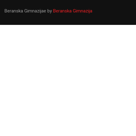
Beranska Gimnazijae
by
Beranska Gimnazija
Gimnazija ``Panto Mališić``
Od osnivanja do danas Gimnazija ``Panto Mališić``
predstavlja najvažniju prosvjetnu ustanovu u Beranama koju
upisuju najbolji svršeni osnovci sa željom da steknu znanja
koja će ih usmjeriti u kasniji profesionalni život.
LIČNA KARTA