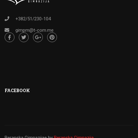
+382/51/230-104
gimpm@t-com.me
FACEBOOK
Beranska Gimnazijae
by
Beranska Gimnazija