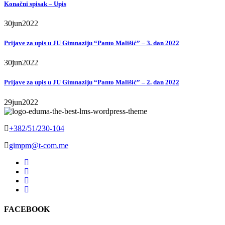
Konačni spisak – Upis
30
jun
2022
Prijave za upis u JU Gimnaziju “Panto Mališić” – 3. dan 2022
30
jun
2022
Prijave za upis u JU Gimnaziju “Panto Mališić” – 2. dan 2022
29
jun
2022
+382/51/230-104
gimpm@t-com.me
FACEBOOK