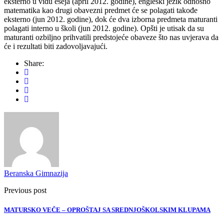
eksterno u vidu eseja (april 2012. godine), engleski jezik odnosno
matematika kao drugi obavezni predmet će se polagati takođe
eksterno (jun 2012. godine), dok će dva izborna predmeta maturanti
polagati interno u školi (jun 2012. godine). Opšti je utisak da su
maturanti ozbiljno prihvatili predstojeće obaveze što nas uvjerava da
će i rezultati biti zadovoljavajući.
Share:
Beranska Gimnazija
Previous post
MATURSKO VEČE – OPROŠTAJ SA SREDNJOŠKOLSKIM KLUPAMA