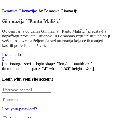
Beranska Gimnazijae
by
Beranska Gimnazija
Gimnazija ``Panto Mališić``
Od osnivanja do danas Gimnazija ``Panto Mališić`` predstavlja
najvažniju prosvjetnu ustanovu u Beranama koju upisuju najbolji
svršeni osnovci sa željom da steknu znanja koja će ih usmjeriti u
kasniji profesionalni život.
Lična karta
[miniorange_social_login shape="longbuttonwithtext"
theme="default" space="4" width="240" height="40"]
Login with your site account
Lost your password?