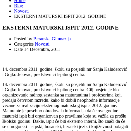
Home
Blog
Novosti
EKSTERNI MATURSKI ISPIT 2012. GODINE
EKSTERNI MATURSKI ISPIT 2012. GODINE
Posted by
Beranska Gimnazija
Categories
Novosti
Date
14 Decembra, 2011
14. decembra 2011. godine, školu su posjetili mr Sanja Kaluđerović
i Gojko Jelovac, predstavnici Ispitnog centra.
14. decembra 2011. godine, školu su posjetili mr Sanja Kaluđerović
i Gojko Jelovac, predstavnici Ispitnog centra. Cilj posjete je bio
organizovanje radnog sastanka sa maturantima i profesorima koji
predaju četvrtom razredu, kako bi dobili neophodne informacije
vezane za realizaciju eksternog maturskog ispita 2012. godine.
Maturante je posebno obradovala informacija da će ove godine
maturski ispit biti organizovan po pravilima koja su važila za prošlu
školsku godinu. Dakle, ispit će biti eksterno-interni, što znači da će
se crnogorski – srpski, bosanski, hrvatski jezik i književnost polagati