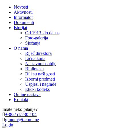
Novosti
Aktivnosti
Informator
Dokumenti
Istorijat
Od 1913. do danas
Foto-galerija
Sjećanja
O nama
Riječ direktora
Lična karta
Nastavno osoblje
Biblioteka
Bili su naši gosti
Izborni predmeti
Uspjesi i nagrade
Etički kodeks
Online nastava
Kontakt
Imate neko pitanje?
+382/51/230-104
gimpm@t-com.me
Login