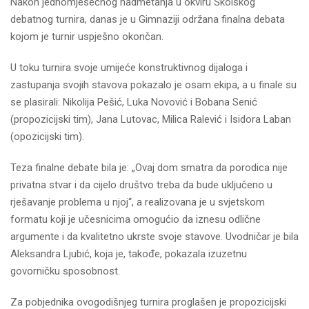
Nakon jednomjesečnog nadmetanja u okviru Školskog
debatnog turnira, danas je u Gimnaziji održana finalna debata
kojom je turnir uspješno okončan.
U toku turnira svoje umijeće konstruktivnog dijaloga i
zastupanja svojih stavova pokazalo je osam ekipa, a u finale su
se plasirali: Nikolija Pešić, Luka Novović i Bobana Senić
(propozicijski tim), Jana Lutovac, Milica Ralević i Isidora Laban
(opozicijski tim).
Teza finalne debate bila je: „Ovaj dom smatra da porodica nije
privatna stvar i da cijelo društvo treba da bude uključeno u
rješavanje problema u njoj“, a realizovana je u svjetskom
formatu koji je učesnicima omogućio da iznesu odlične
argumente i da kvalitetno ukrste svoje stavove. Uvodničar je bila
Aleksandra Ljubić, koja je, takođe, pokazala izuzetnu
govorničku sposobnost.
Za pobjednika ovogodišnjeg turnira proglašen je propozicijski