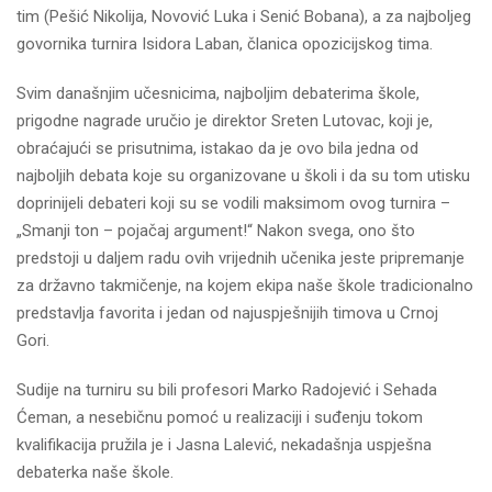
tim (Pešić Nikolija, Novović Luka i Senić Bobana), a za najboljeg
govornika turnira Isidora Laban, članica opozicijskog tima.
Svim današnjim učesnicima, najboljim debaterima škole,
prigodne nagrade uručio je direktor Sreten Lutovac, koji je,
obraćajući se prisutnima, istakao da je ovo bila jedna od
najboljih debata koje su organizovane u školi i da su tom utisku
doprinijeli debateri koji su se vodili maksimom ovog turnira –
„Smanji ton – pojačaj argument!“ Nakon svega, ono što
predstoji u daljem radu ovih vrijednih učenika jeste pripremanje
za državno takmičenje, na kojem ekipa naše škole tradicionalno
predstavlja favorita i jedan od najuspješnijih timova u Crnoj
Gori.
Sudije na turniru su bili profesori Marko Radojević i Sehada
Ćeman, a nesebičnu pomoć u realizaciji i suđenju tokom
kvalifikacija pružila je i Jasna Lalević, nekadašnja uspješna
debaterka naše škole.