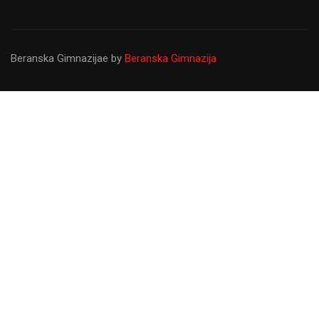
Beranska Gimnazijae
by
Beranska Gimnazija
Gimnazija ``Panto Mališić``
Od osnivanja do danas Gimnazija ``Panto Mališić``
predstavlja najvažniju prosvjetnu ustanovu u Beranama koju
upisuju najbolji svršeni osnovci sa željom da steknu znanja
koja će ih usmjeriti u kasniji profesionalni život.
LIČNA KARTA