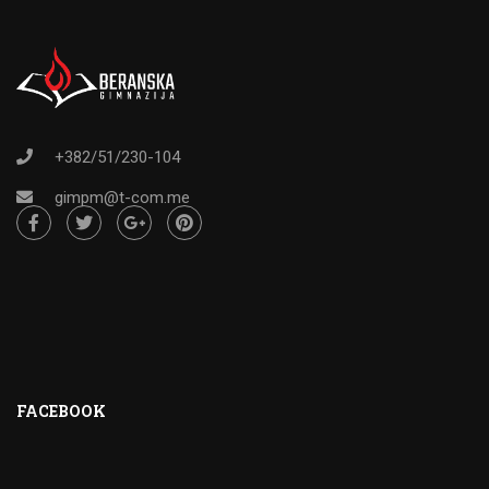
+382/51/230-104
gimpm@t-com.me
FACEBOOK