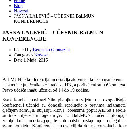
Home
Blog
Novosti
JASNA LALEVIĆ – UČESNIK BaLMUN
KONFERENCIJE
JASNA LALEVIĆ – UČESNIK BaLMUN
KONFERENCIJE
Posted by
Beranska Gimnazija
Categories
Novosti
Date
1 Maja, 2015
BaLMUN je konferencija predstavlja aktivnosti koje su usmjerene
na simulaciju učenika koji rade za UN, a podijeljeni su u 6 komiteta.
Pravo učešća imaju učenici od 14 do 19 godina.
Svaki komitet bavi različitim pitanjima u svijetu, a na ovogodišnjoj
konferenciji učenici su donosili rezolucije o pravima imigranata,
dječijem zdravlju, ubijanju kitova, bolestima poput AIDSa i ebole,
smrtnosti djece i mnoge druge. U BaLMUN-u učenici dobijaju
zemlju koju predstavljaju, te automatski postaju njen delegat na
svom komitetu. Konferencija ima za cilj da donese ćrezolucije koje