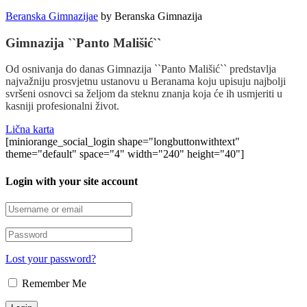
Beranska Gimnazijae
by
Beranska Gimnazija
Gimnazija ``Panto Mališić``
Od osnivanja do danas Gimnazija ``Panto Mališić`` predstavlja
najvažniju prosvjetnu ustanovu u Beranama koju upisuju najbolji
svršeni osnovci sa željom da steknu znanja koja će ih usmjeriti u
kasniji profesionalni život.
Lična karta
[miniorange_social_login shape="longbuttonwithtext"
theme="default" space="4" width="240" height="40"]
Login with your site account
Lost your password?
Remember Me