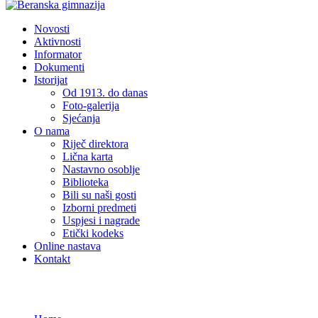
Novosti
Aktivnosti
Informator
Dokumenti
Istorijat
Od 1913. do danas
Foto-galerija
Sjećanja
O nama
Riječ direktora
Lična karta
Nastavno osoblje
Biblioteka
Bili su naši gosti
Izborni predmeti
Uspjesi i nagrade
Etički kodeks
Online nastava
Kontakt
Novosti