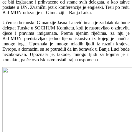
ce biti izglasane i prihvacene od strane svih delegata, a kao takve
poslate u UN. Zvanični jezik konferencije je engleski. Treii po redu
BaLMUN odrzan je u Gimnaziji – Banja Luka.
Učenica beranske Gimanzije Jasna Lalević imala je zadatak da bude
delegat Turske u SOCHUM Komitetu, koji je raspravljao o zdravlju
djece i pravima imigranata. Prema njenim riječima, za nju je
BaLMUN predstavljao jedno lijepo iskustvo iz kojeg je naučila
mnogo toga. Upoznala je mnogo mladih ljudi iz raznih krajeva
Evrope, a domacini su se potrudili da im boravak u Banja Luci bude
nezaboravan. Upoznala je, takođe, mnogo ljudi sa kojima je u
kontaktu, pa će ovo iskustvo ostati trajna uspomena.