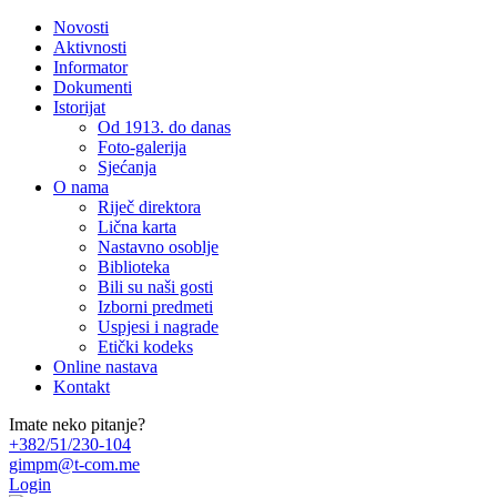
Novosti
Aktivnosti
Informator
Dokumenti
Istorijat
Od 1913. do danas
Foto-galerija
Sjećanja
O nama
Riječ direktora
Lična karta
Nastavno osoblje
Biblioteka
Bili su naši gosti
Izborni predmeti
Uspjesi i nagrade
Etički kodeks
Online nastava
Kontakt
Imate neko pitanje?
+382/51/230-104
gimpm@t-com.me
Login