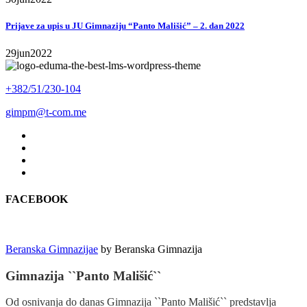
Prijave za upis u JU Gimnaziju “Panto Mališić” – 2. dan 2022
29
jun
2022
+382/51/230-104
gimpm@t-com.me
FACEBOOK
Beranska Gimnazijae
by
Beranska Gimnazija
Gimnazija ``Panto Mališić``
Od osnivanja do danas Gimnazija ``Panto Mališić`` predstavlja