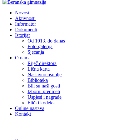
Novosti
Aktivnosti
Informator
Dokumenti
Istorijat
Od 1913. do danas
Foto-galerija
Sjećanja
O nama
Riječ direktora
Lična karta
Nastavno osoblje
Biblioteka
Bili su naši gosti
Izborni predmeti
Uspjesi i nagrade
Etički kodeks
Online nastava
Kontakt
Novosti