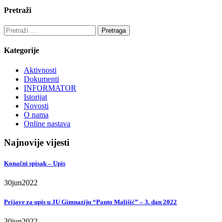
Pretraži
Pretraga:
Kategorije
Aktivnosti
Dokumenti
INFORMATOR
Istorijat
Novosti
O nama
Online nastava
Najnovije vijesti
Konačni spisak – Upis
30
jun
2022
Prijave za upis u JU Gimnaziju “Panto Mališić” – 3. dan 2022
30
jun
2022