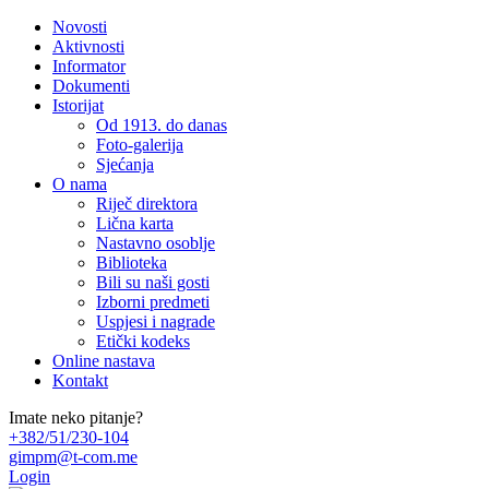
Novosti
Aktivnosti
Informator
Dokumenti
Istorijat
Od 1913. do danas
Foto-galerija
Sjećanja
O nama
Riječ direktora
Lična karta
Nastavno osoblje
Biblioteka
Bili su naši gosti
Izborni predmeti
Uspjesi i nagrade
Etički kodeks
Online nastava
Kontakt
Imate neko pitanje?
+382/51/230-104
gimpm@t-com.me
Login