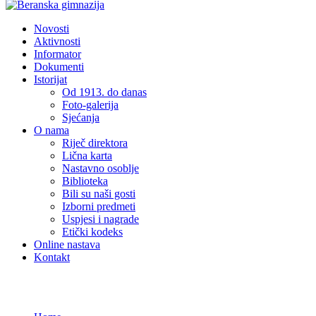
Novosti
Aktivnosti
Informator
Dokumenti
Istorijat
Od 1913. do danas
Foto-galerija
Sjećanja
O nama
Riječ direktora
Lična karta
Nastavno osoblje
Biblioteka
Bili su naši gosti
Izborni predmeti
Uspjesi i nagrade
Etički kodeks
Online nastava
Kontakt
Novosti