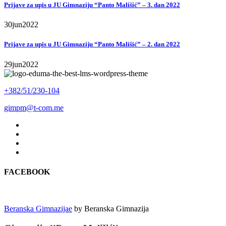
Prijave za upis u JU Gimnaziju “Panto Mališić” – 3. dan 2022
30
jun
2022
Prijave za upis u JU Gimnaziju “Panto Mališić” – 2. dan 2022
29
jun
2022
+382/51/230-104
gimpm@t-com.me
FACEBOOK
Beranska Gimnazijae
by
Beranska Gimnazija