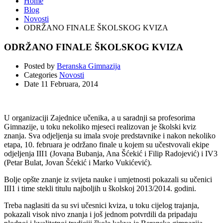
Home
Blog
Novosti
ODRŽANO FINALE ŠKOLSKOG KVIZA
ODRŽANO FINALE ŠKOLSKOG KVIZA
Posted by
Beranska Gimnazija
Categories
Novosti
Date
11 Februara, 2014
U organizaciji Zajednice učenika, a u saradnji sa profesorima
Gimnazije, u toku nekoliko mjeseci realizovan je školski kviz
znanja. Sva odjeljenja su imala svoje predstavnike i nakon nekoliko
etapa, 10. februara je održano finale u kojem su učestvovali ekipe
odjeljenja III1 (Jovana Bubanja, Ana Šćekić i Filip Radojević) i IV3
(Petar Bulat, Jovan Šćekić i Marko Vukićević).
Bolje opšte znanje iz svijeta nauke i umjetnosti pokazali su učenici
III1 i time stekli titulu najboljih u školskoj 2013/2014. godini.
Treba naglasiti da su svi učesnici kviza, u toku cijelog trajanja,
pokazali visok nivo znanja i još jednom potvrdili da pripadaju