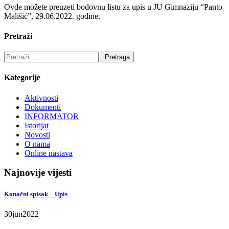
Ovde možete preuzeti bodovnu listu za upis u JU Gimnaziju “Panto
Mališić”, 29.06.2022. godine.
Pretraži
Pretraga:
Kategorije
Aktivnosti
Dokumenti
INFORMATOR
Istorijat
Novosti
O nama
Online nastava
Najnovije vijesti
Konačni spisak – Upis
30
jun
2022