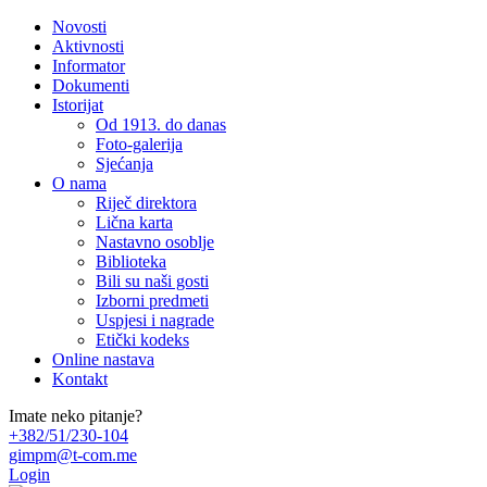
Novosti
Aktivnosti
Informator
Dokumenti
Istorijat
Od 1913. do danas
Foto-galerija
Sjećanja
O nama
Riječ direktora
Lična karta
Nastavno osoblje
Biblioteka
Bili su naši gosti
Izborni predmeti
Uspjesi i nagrade
Etički kodeks
Online nastava
Kontakt
Imate neko pitanje?
+382/51/230-104
gimpm@t-com.me
Login