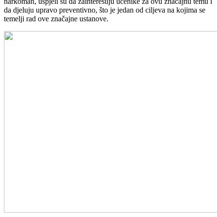
narkoman, uspjeli su da zainteresuju učenike za ovu značajnu temu i
da djeluju upravo preventivno, što je jedan od ciljeva na kojima se
temelji rad ove značajne ustanove.