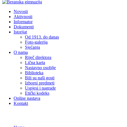
Novosti
Aktivnosti
Informator
Dokumenti
Istorijat
Od 1913. do danas
Foto-galerija
Sjećanja
O nama
Riječ direktora
Lična karta
Nastavno osoblje
Biblioteka
Bili su naši gosti
Izborni predmeti
Uspjesi i nagrade
Etički kodeks
Online nastava
Kontakt
Novosti