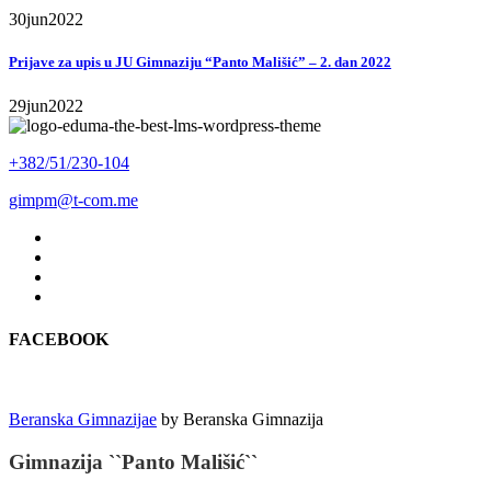
30
jun
2022
Prijave za upis u JU Gimnaziju “Panto Mališić” – 2. dan 2022
29
jun
2022
+382/51/230-104
gimpm@t-com.me
FACEBOOK
Beranska Gimnazijae
by
Beranska Gimnazija
Gimnazija ``Panto Mališić``