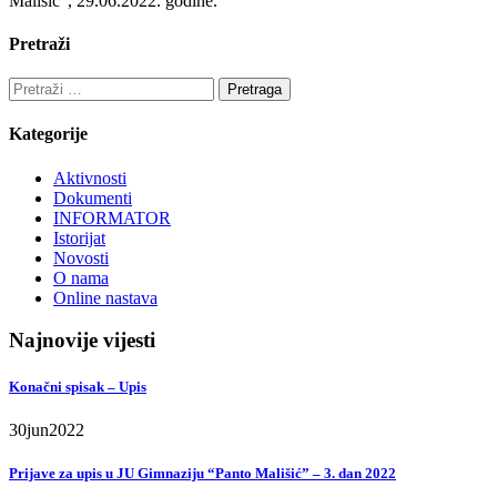
Mališić”, 29.06.2022. godine.
Pretraži
Pretraga:
Kategorije
Aktivnosti
Dokumenti
INFORMATOR
Istorijat
Novosti
O nama
Online nastava
Najnovije vijesti
Konačni spisak – Upis
30
jun
2022
Prijave za upis u JU Gimnaziju “Panto Mališić” – 3. dan 2022