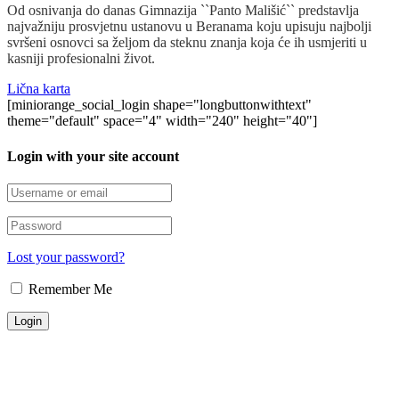
Od osnivanja do danas Gimnazija ``Panto Mališić`` predstavlja
najvažniju prosvjetnu ustanovu u Beranama koju upisuju najbolji
svršeni osnovci sa željom da steknu znanja koja će ih usmjeriti u
kasniji profesionalni život.
Lična karta
[miniorange_social_login shape="longbuttonwithtext"
theme="default" space="4" width="240" height="40"]
Login with your site account
Lost your password?
Remember Me