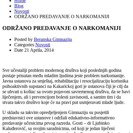
Home
Blog
Novosti
ODRŽANO PREDAVANJE O NARKOMANIJI
ODRŽANO PREDAVANJE O NARKOMANIJI
Posted by
Beranska Gimnazija
Categories
Novosti
Date
21 Aprila, 2014
Sve učestaliji problem modernog društva koji poslednjih godina
postaje prisutan među mladim ljudima jeste problem narkomanije.
Javna ustanova za smještaj, rehabilitaciju i resocijalizaciju korisnika
psihoaktivnih supstanci na Kakarickoj gori je ustanova čiji je cilj da
se uhvati u koštac sa ovom pojavom savremenog društva, da se bavi
liječenjem, ali i prevencijom bolesti zavisnosti, a samim tim i da
stvara takvo društvo koje će na pravi put usmjeravati mlade ljude.
U skladu sa takvim opredjeljenjem Gimnaziju su posjetili
predstavnici ove ustanove i održali edukativno-informativno
predavanje učenicima prvog razreda. Gosti – dr Ljubinko
Kaluđerović, sa svojim saradnicima, od koji je jedan liječeni