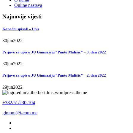
Online nastava
Najnovije vijesti
Konačni spisak – Upis
30
jun
2022
Prijave za upis u JU Gimnaziju “Panto Mališić” – 3. dan 2022
30
jun
2022
Prijave za upis u JU Gimnaziju “Panto Mališić” – 2. dan 2022
29
jun
2022
+382/51/230-104
gimpm@t-com.me