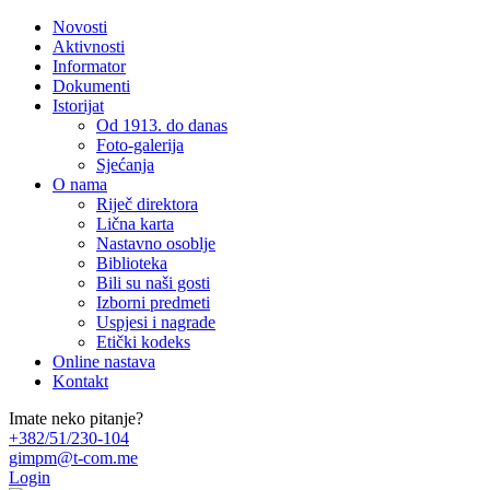
Novosti
Aktivnosti
Informator
Dokumenti
Istorijat
Od 1913. do danas
Foto-galerija
Sjećanja
O nama
Riječ direktora
Lična karta
Nastavno osoblje
Biblioteka
Bili su naši gosti
Izborni predmeti
Uspjesi i nagrade
Etički kodeks
Online nastava
Kontakt
Imate neko pitanje?
+382/51/230-104
gimpm@t-com.me
Login