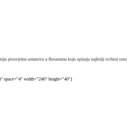
iju prosvjetnu ustanovu u Beranama koju upisuju najbolji svršeni osnovc
lt" space="4" width="240" height="40"]