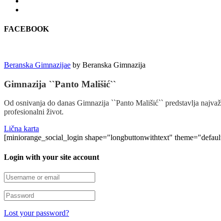
FACEBOOK
Beranska Gimnazijae
by
Beranska Gimnazija
Gimnazija ``Panto Mališić``
Od osnivanja do danas Gimnazija ``Panto Mališić`` predstavlja najvažn
profesionalni život.
Lična karta
[miniorange_social_login shape="longbuttonwithtext" theme="defau
Login with your site account
Lost your password?