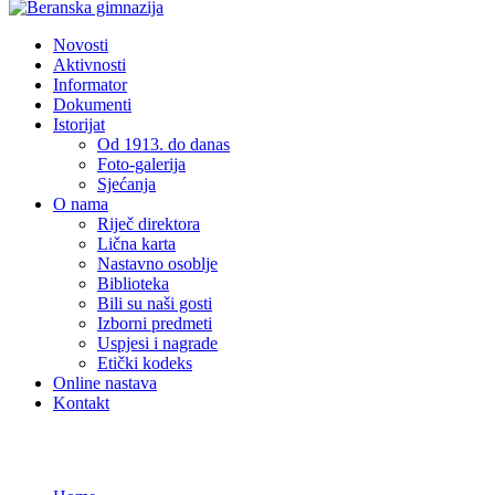
Novosti
Aktivnosti
Informator
Dokumenti
Istorijat
Od 1913. do danas
Foto-galerija
Sjećanja
O nama
Riječ direktora
Lična karta
Nastavno osoblje
Biblioteka
Bili su naši gosti
Izborni predmeti
Uspjesi i nagrade
Etički kodeks
Online nastava
Kontakt
Novosti