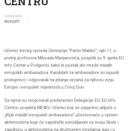
CENTRU
Categories
NOVOSTI
Učenici trećeg razreda Gimnazije "Panto Mališić", njih 11, u
pratnji profesora Milorada Marijanovića, posjetili su 9. aprila EU
info Centar u Podgorici, kako bi postali dio mreže mladih
evropskih ambasadora. Kandidati za ambasadore su ispunili
pristupnice i odgovarali na pitanja vezana za njihovu viziju
Evrope i evropskih vrijednosti u Crnoj Gori.
Sa njima su razgovarali predstavnici Delegacije EU, EU info
Centra i projekta ME4EU. Učenici koji se uspješno uključe u
„Klub mladih evropskih ambasadora“ učestvovaće u raznim
aktivnostima koje će zajednički osmišljavati za svoju škole i
zajednicu, u aktivnostima na društvenim mrežama, kao i u