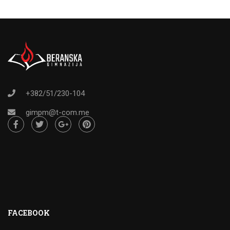
+382/51/230-104
gimpm@t-com.me
FACEBOOK