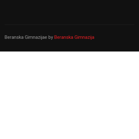
Beranska Gimnazijae
by
Beranska Gimnazija
Gimnazija ``Panto Mališić``
Od osnivanja do danas Gimnazija ``Panto Mališić``
predstavlja najvažniju prosvjetnu ustanovu u Beranama koju
upisuju najbolji svršeni osnovci sa željom da steknu znanja
koja će ih usmjeriti u kasniji profesionalni život.