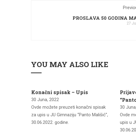
Previo
PROSLAVA 50 GODINA M
27 Ju
YOU MAY ALSO LIKE
imnaziju
Konačni spisak – Upis
Prijav
n 2022
“Panto
30 Juna, 2022
Ovde možete preuzeti konačni spisak
30 Juna
u listu za
za upis u JU Gimnaziju “Panto Mališić”,
Ovde mo
lišić”,
30.06.2022. godine.
upis u J
30.06.20