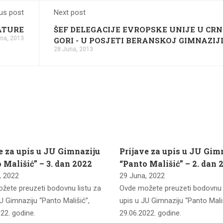
us post
Next post
ATURE
ŠEF DELEGACIJE EVROPSKE UNIJE U CR
na, 2013
GORI - U POSJETI BERANSKOJ GIMNAZIJ
28 Juna, 2013
e za upis u JU Gimnaziju
Prijave za upis u JU Gim
 Mališić” – 3. dan 2022
“Panto Mališić” – 2. dan 
, 2022
29 Juna, 2022
žete preuzeti bodovnu listu za
Ovde možete preuzeti bodovnu l
U Gimnaziju “Panto Mališić”,
upis u JU Gimnaziju “Panto Mališ
22. godine.
29.06.2022. godine.