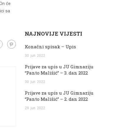
 On će
ici sa
NAJNOVIJE VIJESTI
Konačni spisak – Upis
30
jun
2022
Prijave za upis u JU Gimnaziju
“Panto Mališić” – 3. dan 2022
30
jun
2022
Prijave za upis u JU Gimnaziju
“Panto Mališić” – 2. dan 2022
29
jun
2022