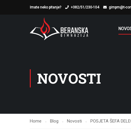
Imate neko pitanje?
+382/51/230-104
gimpm@t-co
NOVOS
NOVOSTI
Home
Blog
Novosti
POSJETA ŠEFA DELE