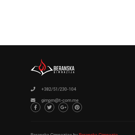
Od osnivanja do danas Gimnazija ``Pa
svršeni osnovci sa ž
+382/51/230-104
gimpm@t-com.me
Beranska Gimnazijae
by
Beranska Gimnazija