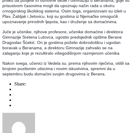
priliku da posjete tri osnovne škole i Gimnaziju u Beranama, gdje su
prisustvom časovima mogli da upoznaju način rada u okviru
crnogorskog školskog sistema. Osim toga, organizovani su izleti u
Plav, Žabljak i Jelovicu, koji su gostima iz Njemačke omogućili
upoznavanje prirodnih ljepota, kao i druženje sa domaćinima.
Juče je učenike, njihove profesore, učenike domaćine i direktora
Gimnazije Sretena Lutovca, ugostio predsjednik opštine Berane
Dragoslav Šćekić. On je gostima poželio dobrodošlicu i ugodan
boravak u Beranama, a direktoru Gimnazije zahvalio se na
zalaganju koje je rezultiralo višegodišnjom razmjenom učenika.
Nakon svega, učenici iz Vedela su, prema njihovim riječima, otišli sa
brojnim pozitivnim utiscima i novim iskustvima, spremni da u
septembru budu domaćini svojim drugovima iz Berana.
Share: