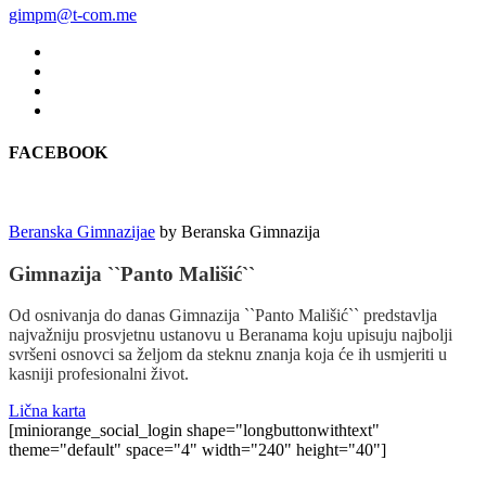
gimpm@t-com.me
FACEBOOK
Beranska Gimnazijae
by
Beranska Gimnazija
Gimnazija ``Panto Mališić``
Od osnivanja do danas Gimnazija ``Panto Mališić`` predstavlja
najvažniju prosvjetnu ustanovu u Beranama koju upisuju najbolji
svršeni osnovci sa željom da steknu znanja koja će ih usmjeriti u
kasniji profesionalni život.
Lična karta
[miniorange_social_login shape="longbuttonwithtext"
theme="default" space="4" width="240" height="40"]