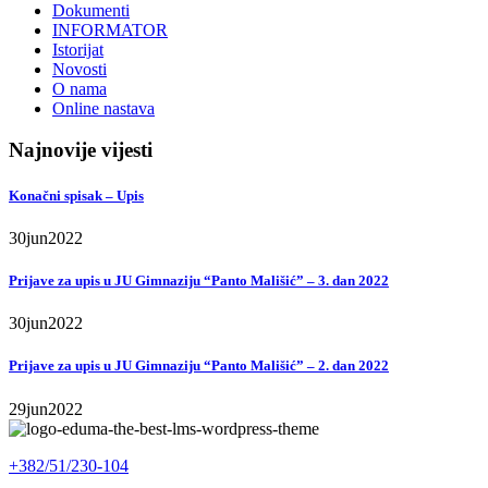
Dokumenti
INFORMATOR
Istorijat
Novosti
O nama
Online nastava
Najnovije vijesti
Konačni spisak – Upis
30
jun
2022
Prijave za upis u JU Gimnaziju “Panto Mališić” – 3. dan 2022
30
jun
2022
Prijave za upis u JU Gimnaziju “Panto Mališić” – 2. dan 2022
29
jun
2022
+382/51/230-104