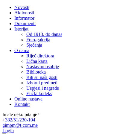
Novosti
Aktivnosti
Informator
Dokumenti
Istorijat
Od 1913. do danas
Foto-galerija
Sjećanja
O nama
Riječ direktora
Lična karta
Nastavno osoblje
Biblioteka
Bili su naši gosti
Izborni predmeti
Uspjesi i nagrade
Etički kodeks
Online nastava
Kontakt
Imate neko pitanje?
+382/51/230-104
gimpm@t-com.me
Login