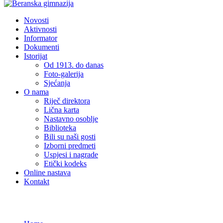
Novosti
Aktivnosti
Informator
Dokumenti
Istorijat
Od 1913. do danas
Foto-galerija
Sjećanja
O nama
Riječ direktora
Lična karta
Nastavno osoblje
Biblioteka
Bili su naši gosti
Izborni predmeti
Uspjesi i nagrade
Etički kodeks
Online nastava
Kontakt
Novosti