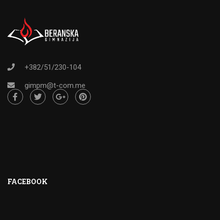
+382/51/230-104
gimpm@t-com.me
FACEBOOK