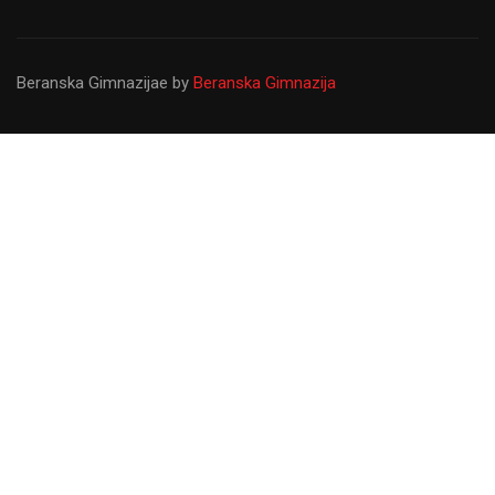
Beranska Gimnazijae
by
Beranska Gimnazija
Gimnazija ``Panto Mališić``
Od osnivanja do danas Gimnazija ``Panto Mališić``
predstavlja najvažniju prosvjetnu ustanovu u Beranama koju
upisuju najbolji svršeni osnovci sa željom da steknu znanja
koja će ih usmjeriti u kasniji profesionalni život.
LIČNA KARTA