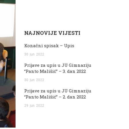
NAJNOVIJE VIJESTI
Konačni spisak – Upis
30
jun
2022
Prijave za upis u JU Gimnaziju
“Panto Mališić” – 3. dan 2022
30
jun
2022
Prijave za upis u JU Gimnaziju
“Panto Mališić” – 2. dan 2022
29
jun
2022