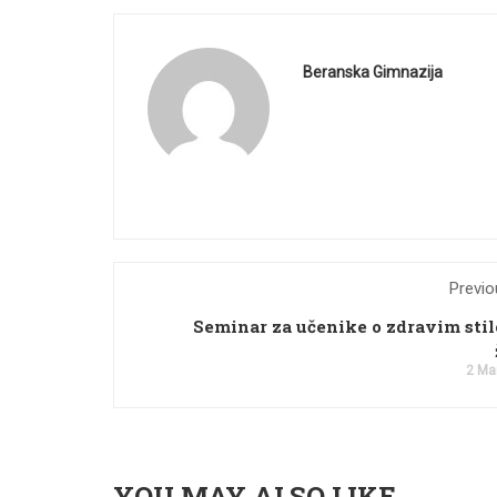
Beranska Gimnazija
Previo
Seminar za učenike o zdravim sti
2 Ma
YOU MAY ALSO LIKE