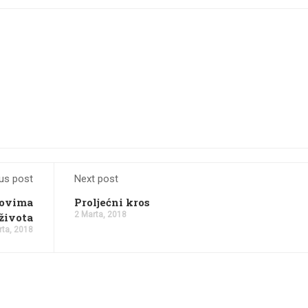
us post
Next post
lovima
Proljećni kros
2 Marta, 2018
života
rta, 2018