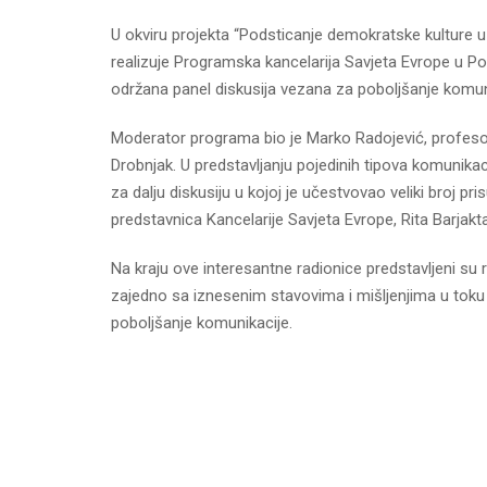
U okviru projekta “Podsticanje demokratske kulture 
realizuje Programska kancelarija Savjeta Evrope u Pod
održana panel diskusija vezana za poboljšanje komun
Moderator programa bio je Marko Radojević, profesor
Drobnjak. U predstavljanju pojedinih tipova komunikac
za dalju diskusiju u kojoj je učestvovao veliki broj p
predstavnica Kancelarije Savjeta Evrope, Rita Barjakta
Na kraju ove interesantne radionice predstavljeni su 
zajedno sa iznesenim stavovima i mišljenjima u toku
poboljšanje komunikacije.