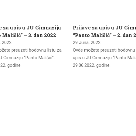
e za upis u JU Gimnaziju
Prijave za upis u JU Gim
 Mališić” – 3. dan 2022
“Panto Mališić” – 2. dan 
, 2022
29 Juna, 2022
žete preuzeti bodovnu listu za
Ovde možete preuzeti bodovnu l
U Gimnaziju “Panto Mališić”,
upis u JU Gimnaziju “Panto Mališ
22. godine.
29.06.2022. godine.