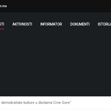
m.me
TI
AKTIVNOSTI
INFORMATOR
DOKUMENTI
ISTORI
e demokratske kulture u školama Crne Gore"