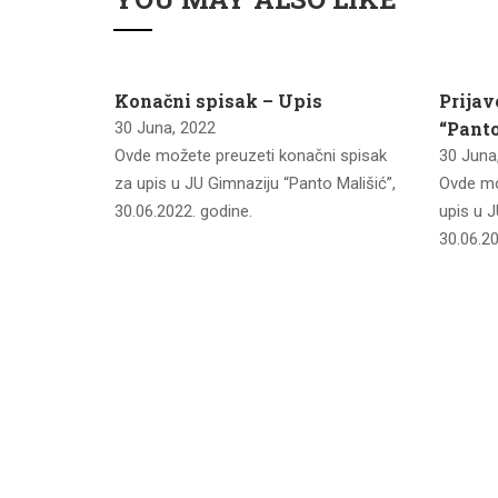
imnaziju
Konačni spisak – Upis
Prijav
n 2022
“Panto
30 Juna, 2022
Ovde možete preuzeti konačni spisak
30 Juna
u listu za
za upis u JU Gimnaziju “Panto Mališić”,
Ovde mo
lišić”,
30.06.2022. godine.
upis u J
30.06.20