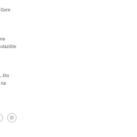
e Gore
ana
polazište
, što
 na