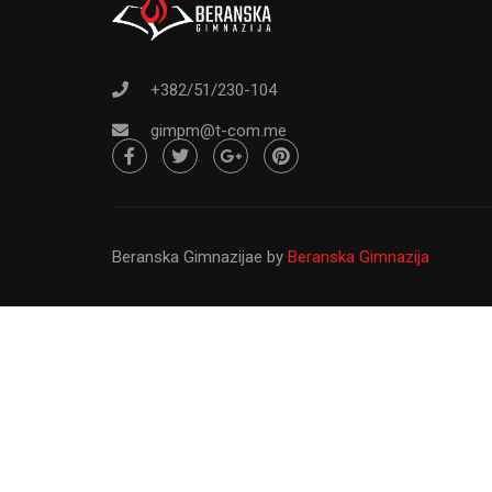
Od osnivanja do danas Gimnazija ``Pa
svršeni osnovci sa ž
+382/51/230-104
gimpm@t-com.me
Beranska Gimnazijae
by
Beranska Gimnazija