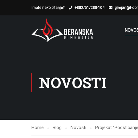
Imate neko pitanje?
+382/51/230-104
gimpm@t-co
NOVOS
NOVOSTI
Home
Blog
Novosti
Projekat "Podsticanj