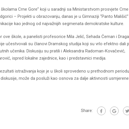
u školama Crne Gore” koji u saradnji sa Ministarstvom prosvjete Crn
gorici – Projekti u obrazovanju, danas je u Gimnaziji “Panto Mališić”
ikacije kao jednog od najvažnijih segmenata demokratske kulture.
 ove škole, a panelisti profesorice Mila Jelić, Sehada Ćeman i Drag
ije učestvovali su članovi Dramskog studija koji su vrlo efektno dali 
risutnih učenika. Diskusiju su pratili i Aleksandra Radoman-Kovačević,
rović, ispred lokalne zajednice, kao i predstavnici medija.
rezultati istraživanja koje je u školi sprovedeno u prethodnom periodu
 diskusije, može da posluži kao osnova za dalje aktivnosti usmjerene
Share: