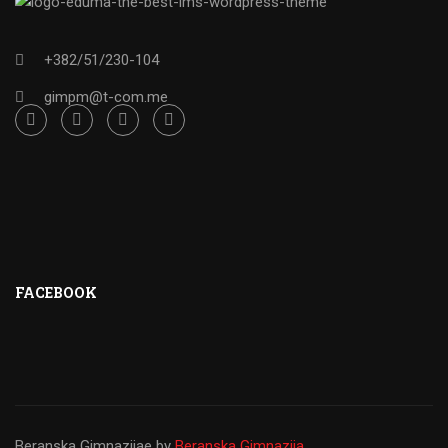
+382/51/230-104
gimpm@t-com.me
FACEBOOK
Beranska Gimnazijae
by
Beranska Gimnazija