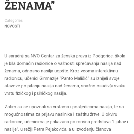
ŽENAMA"
Categories
NOVOSTI
U saradnji sa NVO Centar za ženska prava iz Podgorice, škola
je bila domaćin radionice o važnosti sprečavanja nasilja nad
ženama, odnosno nasilja uopšte. Kroz veoma interaktivnu
radionicu, učenici Gimnazije "Panto Mališić" su iznijeli svoje
stavove po pitanju nasilja nad ženama, snažno osudivši svaku
vrstu fizičkog i psihičkog nasilja.
Zatim su se upoznali sa vrstama i posljedicama nasilja, te sa
mogućnostima za prijavu nasilnika i zaštitu žrtve. U okviru
radionice, učenicima je prikazana pozorišna predstava “Ljubav i
nasilje”, u režiji Petra Pejakovića, a u izvođenju članova