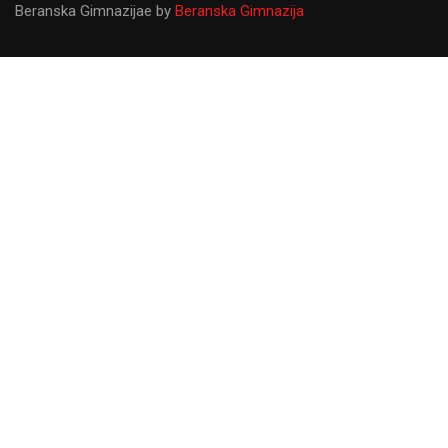
Beranska Gimnazijae
by
Beranska Gimnazija
Gimnazija ``Panto Mališić``
Od osnivanja do danas Gimnazija ``Panto Mališić``
predstavlja najvažniju prosvjetnu ustanovu u Beranama koju
upisuju najbolji svršeni osnovci sa željom da steknu znanja
koja će ih usmjeriti u kasniji profesionalni život.
LIČNA KARTA