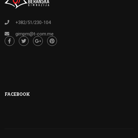
+382/51/230-104
gimpm@t-com.me
FACEBOOK