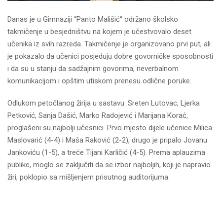
Danas je u Gimnaziji “Panto Mališić“ održano školsko
takmičenje u besjedništvu na kojem je učestvovalo deset
učenika iz svih razreda. Takmičenje je organizovano prvi put, ali
je pokazalo da učenici posjeduju dobre govorničke sposobnosti
i da su u stanju da sadžajnim govorima, neverbalnom
komunikacijom i opštim utiskom prenesu odlične poruke.
Odlukom petočlanog žirija u sastavu: Sreten Lutovac, Ljerka
Petković, Sanja Dašić, Marko Radojević i Marijana Korać,
proglašeni su najbolji učesnici. Prvo mjesto dijele učenice Milica
Maslovarić (4-4) i Maša Raković (2-2), drugo je pripalo Jovanu
Jankoviću (1-5), a treće Tijani Karličić (4-5). Prema aplauzima
publike, moglo se zaključiti da se izbor najboljih, koji je napravio
žiri, poklopio sa mišljenjem prisutnog auditorijuma.