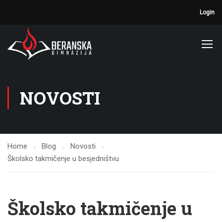
Login
NOVOSTI
Home
Blog
Novosti
Školsko takmičenje u besjedništvu
Školsko takmičenje u