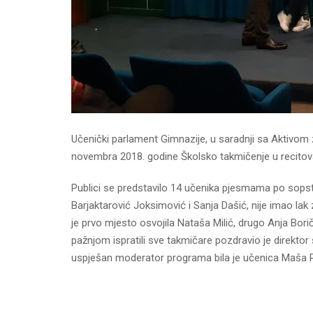
Učenički parlament Gimnazije, u saradnji sa Aktivom za
novembra 2018. godine Školsko takmičenje u recitov
Publici se predstavilo 14 učenika pjesmama po sopstve
Barjaktarović Joksimović i Sanja Dašić, nije imao lak
je prvo mjesto osvojila Nataša Milić, drugo Anja Bori
pažnjom ispratili sve takmičare pozdravio je direktor 
uspješan moderator programa bila je učenica Maša 