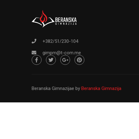
Od osnivanja do danas Gimnazija ``Pa
svršeni osnovci sa ž
+382/51/230-104
gimpm@t-com.me
Beranska Gimnazijae
by
Beranska Gimnazija