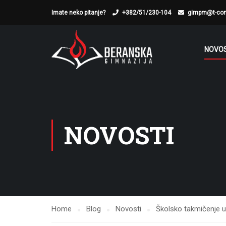
Imate neko pitanje?
+382/51/230-104
gimpm@t-co
NOVOS
NOVOSTI
Home
Blog
Novosti
Školsko takmičenje u