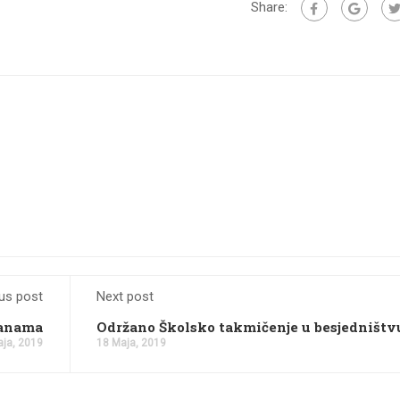
Share:
us post
Next post
ranama
Održano Školsko takmičenje u besjedništv
ja, 2019
18 Maja, 2019