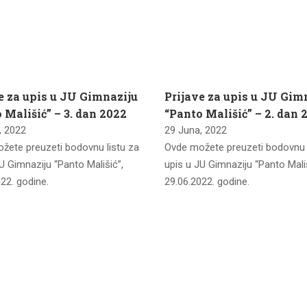
e za upis u JU Gimnaziju
Prijave za upis u JU Gim
 Mališić” – 3. dan 2022
“Panto Mališić” – 2. dan 
, 2022
29 Juna, 2022
žete preuzeti bodovnu listu za
Ovde možete preuzeti bodovnu l
U Gimnaziju “Panto Mališić”,
upis u JU Gimnaziju “Panto Mališ
22. godine.
29.06.2022. godine.