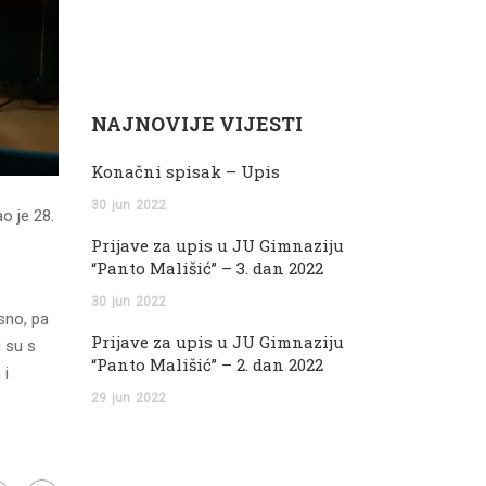
NAJNOVIJE VIJESTI
Konačni spisak – Upis
30
jun
2022
o je 28.
Prijave za upis u JU Gimnaziju
“Panto Mališić” – 3. dan 2022
30
jun
2022
sno, pa
Prijave za upis u JU Gimnaziju
i su s
“Panto Mališić” – 2. dan 2022
 i
29
jun
2022