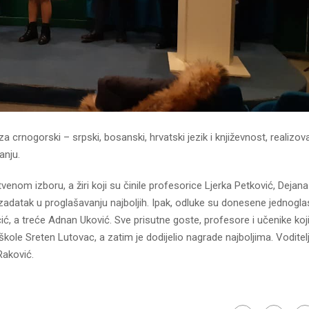
 crnogorski – srpski, bosanski, hrvatski jezik i književnost, realizova
anju.
nom izboru, a žiri koji su činile profesorice Ljerka Petković, Dejana
 zadatak u proglašavanju najboljih. Ipak, odluke su donesene jednogla
čić, a treće Adnan Uković. Sve prisutne goste, profesore i učenike koj
škole Sreten Lutovac, a zatim je dodijelio nagrade najboljima. Voditelj
Raković.