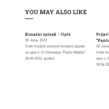
YOU MAY ALSO LIKE
imnaziju
Konačni spisak – Upis
Prijav
n 2022
“Panto
30 Juna, 2022
Ovde možete preuzeti konačni spisak
30 Juna
u listu za
za upis u JU Gimnaziju “Panto Mališić”,
Ovde mo
lišić”,
30.06.2022. godine.
upis u J
30.06.20