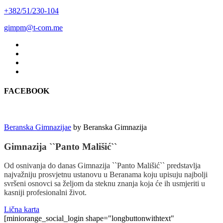
+382/51/230-104
gimpm@t-com.me
FACEBOOK
Beranska Gimnazijae
by
Beranska Gimnazija
Gimnazija ``Panto Mališić``
Od osnivanja do danas Gimnazija ``Panto Mališić`` predstavlja
najvažniju prosvjetnu ustanovu u Beranama koju upisuju najbolji
svršeni osnovci sa željom da steknu znanja koja će ih usmjeriti u
kasniji profesionalni život.
Lična karta
[miniorange_social_login shape="longbuttonwithtext"