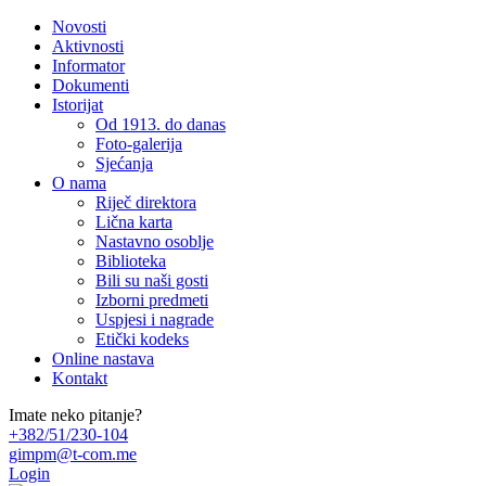
Novosti
Aktivnosti
Informator
Dokumenti
Istorijat
Od 1913. do danas
Foto-galerija
Sjećanja
O nama
Riječ direktora
Lična karta
Nastavno osoblje
Biblioteka
Bili su naši gosti
Izborni predmeti
Uspjesi i nagrade
Etički kodeks
Online nastava
Kontakt
Imate neko pitanje?
+382/51/230-104
gimpm@t-com.me
Login