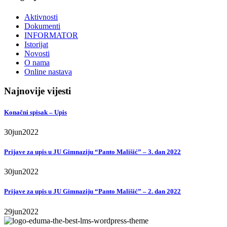
Aktivnosti
Dokumenti
INFORMATOR
Istorijat
Novosti
O nama
Online nastava
Najnovije vijesti
Konačni spisak – Upis
30
jun
2022
Prijave za upis u JU Gimnaziju “Panto Mališić” – 3. dan 2022
30
jun
2022
Prijave za upis u JU Gimnaziju “Panto Mališić” – 2. dan 2022
29
jun
2022