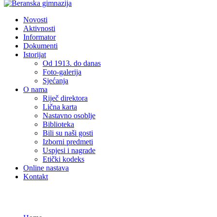
Novosti
Aktivnosti
Informator
Dokumenti
Istorijat
Od 1913. do danas
Foto-galerija
Sjećanja
O nama
Riječ direktora
Lična karta
Nastavno osoblje
Biblioteka
Bili su naši gosti
Izborni predmeti
Uspjesi i nagrade
Etički kodeks
Online nastava
Kontakt
Novosti