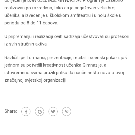
obilježen je DAN UJEDINJENIH NACIJA. Program je zasebno
realizovan po razredima, tako da je angažovan veliki broj
učenika, a izveden je u školskom amfiteatru i u holu škole u
periodu od 8 do 11 časova.
U pripremanju i realizaciji ovih sadržaja učestvovali su profesori
iz svih stručnih aktiva.
Različiti performansi, prezentacije, recitali i scenski prikazi, još
jednom su potvrdili kreativnost učenika Gimnazije, a
istovremeno svima pružili priliku da nauče nešto novo o ovoj
značajnoj svjetskoj organizaciji.
Share: