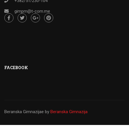
+382/51/230-104
gimpm@t-com.me
FACEBOOK
Beranska Gimnazijae
by
Beranska Gimnazija