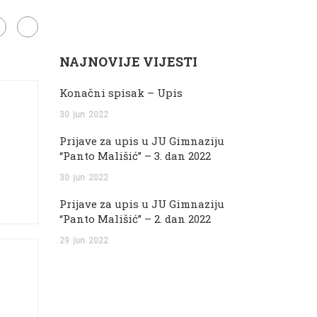
NAJNOVIJE VIJESTI
Konačni spisak – Upis
30
jun
2022
Prijave za upis u JU Gimnaziju
“Panto Mališić” – 3. dan 2022
30
jun
2022
Prijave za upis u JU Gimnaziju
“Panto Mališić” – 2. dan 2022
29
jun
2022