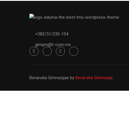
Od osnivanja do danas Gimnazija ``Pa
svršeni osnovci sa ž
+382/51/230-104
gimpm@t-com.me
Beranska Gimnazijae
by
Beranska Gimnazija