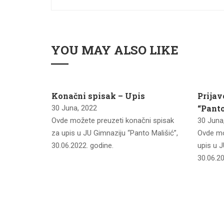
YOU MAY ALSO LIKE
imnaziju
Konačni spisak – Upis
Prijav
n 2022
“Panto
30 Juna, 2022
Ovde možete preuzeti konačni spisak
30 Juna
u listu za
za upis u JU Gimnaziju “Panto Mališić”,
Ovde mo
lišić”,
30.06.2022. godine.
upis u J
30.06.20