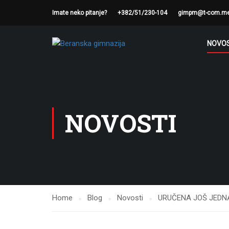
Imate neko pitanje?
+382/51/230-104
gimpm@t-com.m
NOVOS
NOVOSTI
Home
Blog
Novosti
URUČENA JOŠ JEDN