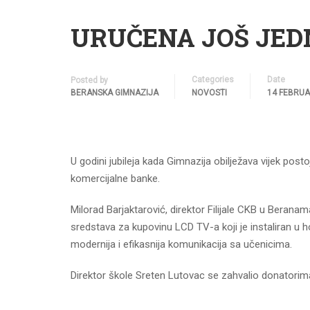
URUČENA JOŠ JED
Categories
Date
Posted by
BERANSKA GIMNAZIJA
NOVOSTI
14 FEBRUA
U godini jubileja kada Gimnazija obilježava vijek post
komercijalne banke.
Milorad Barjaktarović, direktor Filijale CKB u Beran
sredstava za kupovinu LCD TV-a koji je instaliran u
modernija i efikasnija komunikacija sa učenicima.
Direktor škole Sreten Lutovac se zahvalio donatorima