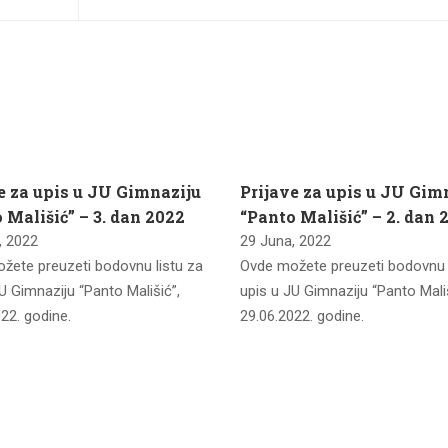
e za upis u JU Gimnaziju
Prijave za upis u JU Gim
 Mališić” – 3. dan 2022
“Panto Mališić” – 2. dan 
, 2022
29 Juna, 2022
žete preuzeti bodovnu listu za
Ovde možete preuzeti bodovnu l
U Gimnaziju “Panto Mališić”,
upis u JU Gimnaziju “Panto Mališ
22. godine.
29.06.2022. godine.