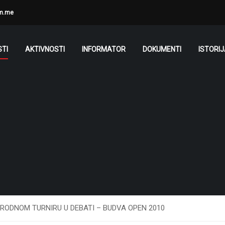
m.me
TI
AKTIVNOSTI
INFORMATOR
DOKUMENTI
ISTORI
RODNOM TURNIRU U DEBATI – BUDVA OPEN 2010