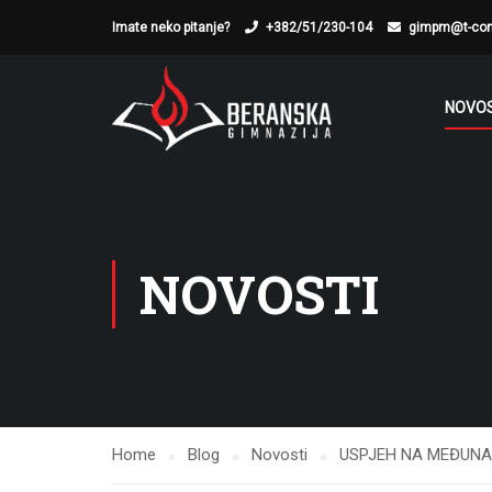
Imate neko pitanje?
+382/51/230-104
gimpm@t-co
NOVOS
NOVOSTI
Home
Blog
Novosti
USPJEH NA MEĐUNA