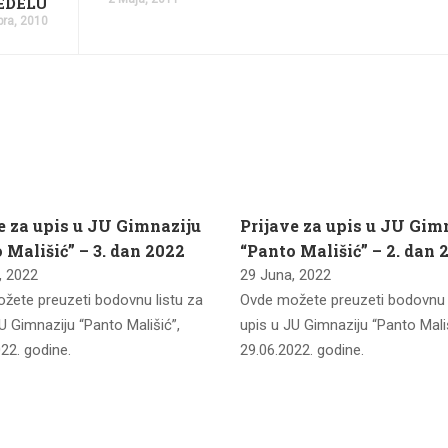
EDELU
bra, 2010
e za upis u JU Gimnaziju
Prijave za upis u JU Gim
 Mališić” – 3. dan 2022
“Panto Mališić” – 2. dan 
, 2022
29 Juna, 2022
žete preuzeti bodovnu listu za
Ovde možete preuzeti bodovnu l
U Gimnaziju “Panto Mališić”,
upis u JU Gimnaziju “Panto Mališ
22. godine.
29.06.2022. godine.