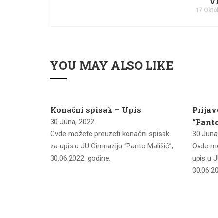
V
17 Okto
YOU MAY ALSO LIKE
imnaziju
Konačni spisak – Upis
Prijav
n 2022
“Panto
30 Juna, 2022
Ovde možete preuzeti konačni spisak
30 Juna
u listu za
za upis u JU Gimnaziju “Panto Mališić”,
Ovde mo
lišić”,
30.06.2022. godine.
upis u J
30.06.20