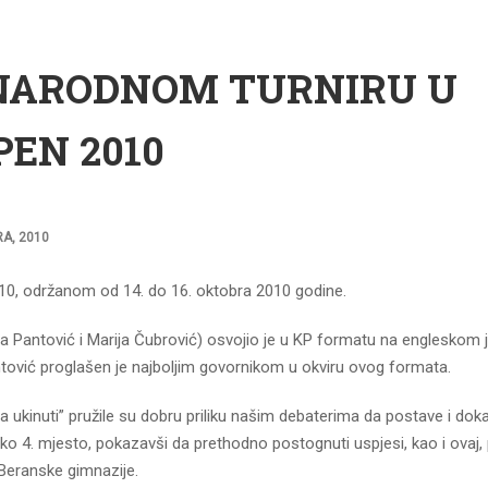
NARODNOM TURNIRU U
PEN 2010
A, 2010
0, održanom od 14. do 16. oktobra 2010 godine.
ija Pantović i Marija Čubrović) osvojio je u KP formatu na engleskom 
ntović proglašen je najboljim govornikom u okviru ovog formata.
 ukinuti” pružile su dobru priliku našim debaterima da postave i dok
oko 4. mjesto, pokazavši da prethodno postognuti uspjesi, kao i ovaj,
Beranske gimnazije.