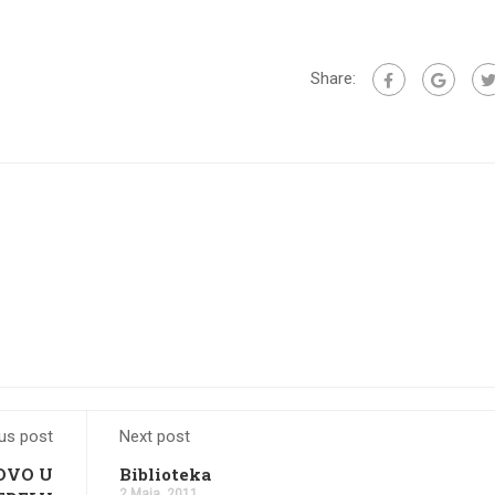
Share:
us post
Next post
OVO U
Biblioteka
2 Maja, 2011