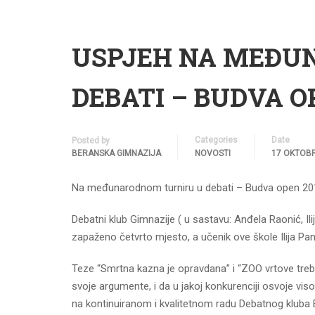
USPJEH NA MEĐU
DEBATI – BUDVA O
Categories
Date
Posted by
BERANSKA GIMNAZIJA
NOVOSTI
17 OKTOBR
Na međunarodnom turniru u debati – Budva open 201
Debatni klub Gimnazije ( u sastavu: Anđela Raonić, Il
zapaženo četvrto mjesto, a učenik ove škole Ilija Pa
Teze “Smrtna kazna je opravdana” i “ZOO vrtove treba
svoje argumente, i da u jakoj konkurenciji osvoje vis
na kontinuiranom i kvalitetnom radu Debatnog kluba 