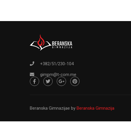
Od osnivanja do danas Gimnazija ``Pa
svršeni osnovci sa ž
+382/51/230-104
gimpm@t-com.me
Beranska Gimnazijae
by
Beranska Gimnazija