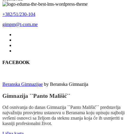
+382/51/230-104
gimpm@t-com.me
FACEBOOK
Beranska Gimnazijae
by
Beranska Gimnazija
Gimnazija ``Panto Mališić``
Od osnivanja do danas Gimnazija ``Panto Mališić`` predstavlja
najvažniju prosvjetnu ustanovu u Beranama koju upisuju najbolji
svršeni osnovci sa željom da steknu znanja koja će ih usmjeriti u
kasniji profesionalni život.
Lična karta