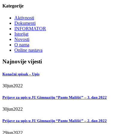
Kategorije
Aktivnosti
Dokumenti
INFORMATOR
Istorijat
Novosti
O nama
Online nastava
Najnovije vijesti
Konačni spisak – Upis
30
jun
2022
Prijave za upis u JU Gimnaziju “Panto Mališić” – 3. dan 2022
30
jun
2022
Prijave za upis u JU Gimnaziju “Panto Mališić” – 2. dan 2022
29
jun
2022