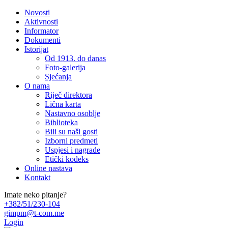
Novosti
Aktivnosti
Informator
Dokumenti
Istorijat
Od 1913. do danas
Foto-galerija
Sjećanja
O nama
Riječ direktora
Lična karta
Nastavno osoblje
Biblioteka
Bili su naši gosti
Izborni predmeti
Uspjesi i nagrade
Etički kodeks
Online nastava
Kontakt
Imate neko pitanje?
+382/51/230-104
gimpm@t-com.me
Login