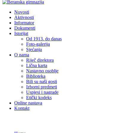
Novosti
Aktivnosti
Informator
Dokumenti
Istorijat
Od 1913. do danas
Foto-galerija
Sjećanja
O nama
Riječ direktora
Lična karta
Nastavno osoblje
Biblioteka
Bili su naši gosti
Izborni predmeti
Uspjesi i nagrade
Etički kodeks
Online nastava
Kontakt
Novosti