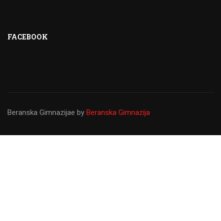
FACEBOOK
Beranska Gimnazijae
by
Beranska Gimnazija
Gimnazija ``Panto Mališić``
Od osnivanja do danas Gimnazija ``Panto Mališić``