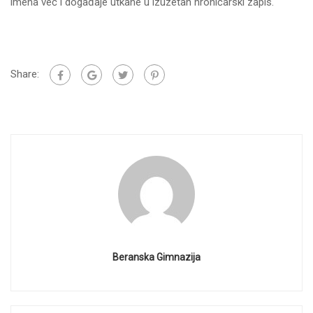
imena već i događaje utkane u izuzetan hroničarski zapis.
Share:
Beranska Gimnazija