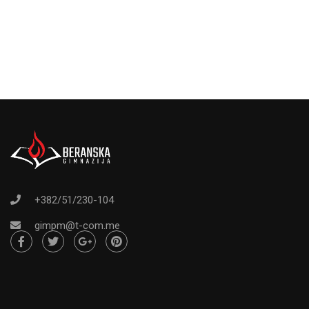
+382/51/230-104
gimpm@t-com.me