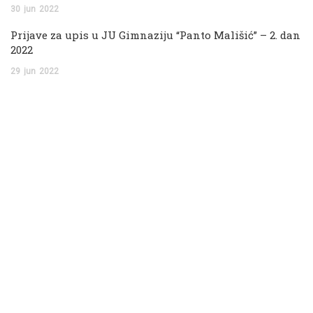
30
jun
2022
Prijave za upis u JU Gimnaziju “Panto Mališić” – 2. dan
2022
29
jun
2022