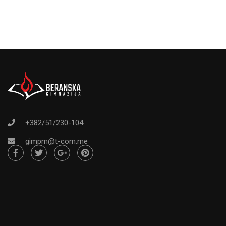
+382/51/230-104
gimpm@t-com.me