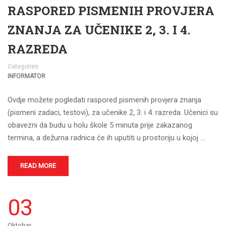
RASPORED PISMENIH PROVJERA
ZNANJA ZA UČENIKE 2, 3. I 4.
RAZREDA
Categories
INFORMATOR
Ovdje možete pogledati raspored pismenih provjera znanja
(pismeni zadaci, testovi), za učenike 2, 3. i 4. razreda. Učenici su
obavezni da budu u holu škole 5 minuta prije zakazanog
termina, a dežurna radnica će ih uputiti u prostoriju u kojoj …
READ MORE
03
Oktobar