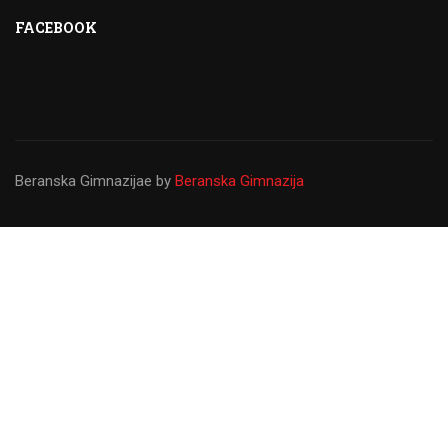
FACEBOOK
Beranska Gimnazijae
by
Beranska Gimnazija
Gimnazija ``Panto Mališić``
Od osnivanja do danas Gimnazija ``Panto Mališić``
predstavlja najvažniju prosvjetnu ustanovu u Beranama koju